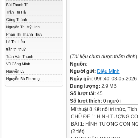
Bùi Thanh Tú
Trần Thị Hà
Công Thành
Nguyễn Thị Mỹ Linh
Phan Thị Thanh Thủy
Lê Thị Liễu
trần thị thuý
(
Tài liệu chưa được thẩm định
)
Trần Văn Thanh
Nguồn:
Vũ Công Minh
Người gửi:
Diệu MInh
Nguyễn Ly
Ngày gửi:
09h:40' 03-05-2026
Nguyễn Bá Phương
Dung lượng:
2.9 MB
Số lượt tải:
45
Số lượt thích:
0 người
Mĩ thuật 8 Kết nối tri thức, Tí
CHỦ ĐỀ 1: HÌNH TƯỢNG CON
BÀI 1: HÌNH TƯỢNG CON N
(2 tiết)