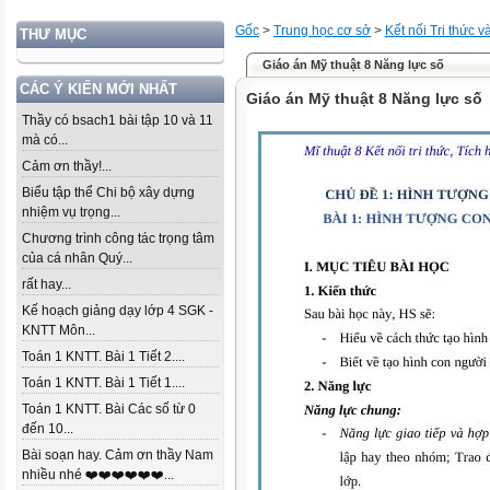
Gốc
>
Trung học cơ sở
>
Kết nối Tri thức 
THƯ MỤC
Giáo án Mỹ thuật 8 Năng lực số
CÁC Ý KIẾN MỚI NHẤT
Giáo án Mỹ thuật 8 Năng lực số
Thầy có bsach1 bài tập 10 và 11
mà có...
Cảm ơn thầy!...
Biểu tập thể Chi bộ xây dựng
nhiệm vụ trọng...
Chương trình công tác trọng tâm
của cá nhân Quý...
rất hay...
Kế hoạch giảng dạy lớp 4 SGK -
KNTT Môn...
Toán 1 KNTT. Bài 1 Tiết 2....
Toán 1 KNTT. Bài 1 Tiết 1....
Toán 1 KNTT. Bài Các số từ 0
đến 10...
Bài soạn hay. Cảm ơn thầy Nam
nhiều nhé ❤️❤️❤️❤️❤️❤️...