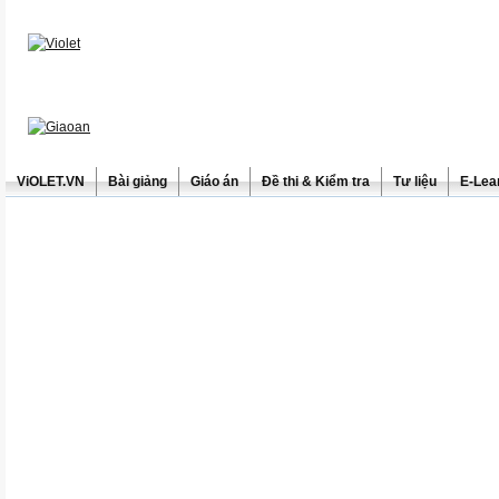
ViOLET.VN
Bài giảng
Giáo án
Đề thi & Kiểm tra
Tư liệu
E-Lea