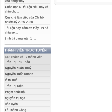
vào trang thầy...
Chào bạn N, tài liệu siêu hay và
chỉn chu...
Quy chế làm việc của Chi bộ
nhiệm kỳ 2025-2030...
Tài liệu hay, cảm ơn thầy HN đã
chia sẻ....
trinh thi oang tuần 1 ...
THÀNH VIÊN TRỰC TUYẾN
418 khách và 17 thành viên
Trần Thị Thu Thảo
Nguyễn Xuân Thuỷ
Nguyễn Tuấn Khanh
lê thị huê
Trần Thị Diệp
Phạm phúc hậu
nguyễn thị nga
đào uyên
Lê Thành Công