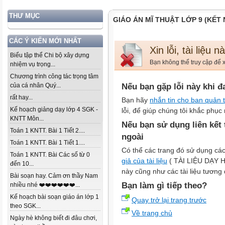
THƯ MỤC
GIÁO ÁN MĨ THUẬT LỚP 9 (KẾT
CÁC Ý KIẾN MỚI NHẤT
Xin lỗi, tài liệu 
Biểu tập thể Chi bộ xây dựng
Bạn không thể truy cập để x
nhiệm vụ trọng...
Chương trình công tác trọng tâm
của cá nhân Quý...
Nếu bạn gặp lỗi này khi đ
rất hay...
Bạn hãy
nhắn tin cho ban quản t
Kế hoạch giảng dạy lớp 4 SGK -
lỗi, để giúp chúng tôi khắc phục 
KNTT Môn...
Nếu bạn sử dụng liên kết
Toán 1 KNTT. Bài 1 Tiết 2....
ngoài
Toán 1 KNTT. Bài 1 Tiết 1....
Có thể các trang đó sử dụng các
Toán 1 KNTT. Bài Các số từ 0
giả của tài liệu
( TÀI LIỆU DẠY HỌ
đến 10...
này cũng như các tài liệu tương
Bài soạn hay. Cảm ơn thầy Nam
Bạn làm gì tiếp theo?
nhiều nhé ❤️❤️❤️❤️❤️❤️...
Kế hoạch bài soạn giáo án lớp 1
Quay trở lại trang trước
theo SGK...
Về trang chủ
Ngày hè không biết đi đâu chơi,