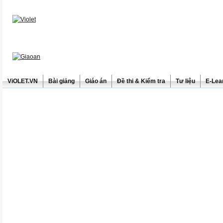
ViOLET.VN
Bài giảng
Giáo án
Đề thi & Kiểm tra
Tư liệu
E-Lea