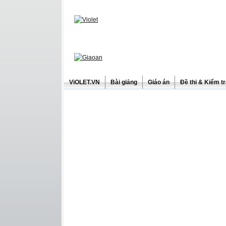
ViOLET.VN
Bài giảng
Giáo án
Đề thi & Kiểm t