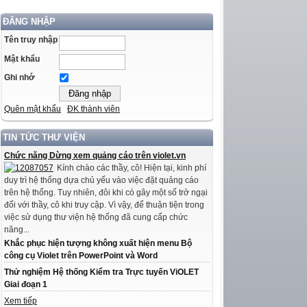
ĐĂNG NHẬP
Tên truy nhập
Mật khẩu
Ghi nhớ
Quên mật khẩu
ĐK thành viên
TIN TỨC THƯ VIỆN
Chức năng Dừng xem quảng cáo trên violet.vn
Kính chào các thầy, cô! Hiện tại, kinh phí
duy trì hệ thống dựa chủ yếu vào việc đặt quảng cáo
trên hệ thống. Tuy nhiên, đôi khi có gây một số trở ngại
đối với thầy, cô khi truy cập. Vì vậy, để thuận tiện trong
việc sử dụng thư viện hệ thống đã cung cấp chức
năng...
Khắc phục hiện tượng không xuất hiện menu Bộ
công cụ Violet trên PowerPoint và Word
Thử nghiệm Hệ thống Kiểm tra Trực tuyến ViOLET
Giai đoạn 1
Xem tiếp