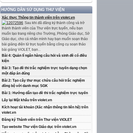
HƯỚNG DẪN SỬ DỤNG THƯ VIỆN
Xác thực Thông tin thành viên trên violet.vn
Sau khi đã đăng ký thành công và trở
thành thành viên của Thư viện trực tuyến, nếu bạn
muốn tạo trang riêng cho Trường, Phòng Giáo dục, Sở
Giáo dục, cho cá nhân mình hay bạn muốn soạn thảo
bài giảng điện tử trực tuyến bằng công cụ soạn thảo
bài giảng ViOLET, bạn...
Bài 4: Quản lí ngân hàng câu hỏi và sinh đề có điều
kiện
Bài 3: Tạo đề thi trắc nghiệm trực tuyến dạng chọn
một đáp án đúng
Bài 2: Tạo cây thư mục chứa câu hỏi trắc nghiệm
đồng bộ với danh mục SGK
Bài 1: Hướng dẫn tạo đề thi trắc nghiệm trực tuyến
Lấy lại Mật khẩu trên violet.vn
Kích hoạt tài khoản (Xác nhận thông tin liên hệ) trên
violet.vn
Đăng ký Thành viên trên Thư viện ViOLET
Tạo website Thư viện Giáo dục trên violet.vn