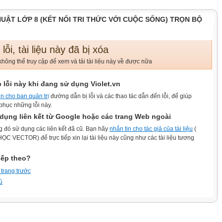
HUẬT LỚP 8 (KẾT NỐI TRI THỨC VỚI CUỘC SỐNG) TRỌN BỘ
 lỗi, tài liệu này đã bị xóa
hông thể truy cập để xem và tải tài liệu này về được nữa
 lỗi này khi đang sử dụng Violet.vn
in cho ban quản trị
đường dẫn bị lỗi và các thao tác dẫn đến lỗi, để giúp
phục những lỗi này.
dụng liên kết từ Google hoặc các trang Web ngoài
g đó sử dụng các liên kết đã cũ. Bạn hãy
nhắn tin cho tác giả của tài liệu
(
C VECTOR) để trực tiếp xin lại tài liệu này cũng như các tài liệu tương
iếp theo?
 trang trước
ủ