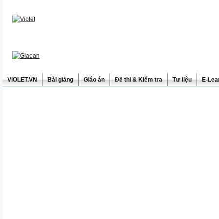
ViOLET.VN
Bài giảng
Giáo án
Đề thi & Kiểm tra
Tư liệu
E-Lea