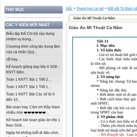
Gốc
>
Trung học cơ sở
>
Kết nối Tri thức 
THƯ MỤC
Giáo Án Mĩ Thuật Cả Năm
CÁC Ý KIẾN MỚI NHẤT
Giáo Án Mĩ Thuật Cả Năm
Biểu tập thể Chi bộ xây dựng
nhiệm vụ trọng...
Chương trình công tác trọng tâm
của cá nhân Quý...
rất hay...
Kế hoạch giảng dạy lớp 4 SGK -
KNTT Môn...
Toán 1 KNTT. Bài 1 Tiết 2....
Toán 1 KNTT. Bài 1 Tiết 1....
Toán 1 KNTT. Bài Các số từ 0
đến 10...
Bài soạn hay. Cảm ơn thầy Nam
nhiều nhé ❤️❤️❤️❤️❤️❤️...
Kế hoạch bài soạn giáo án lớp 1
theo SGK...
Ngày hè không biết đi đâu chơi,