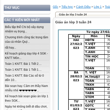
Gốc
>
Tiểu học
>
Cánh Diều
>
Lớp 1
>
Toá
THƯ MỤC
Giáo án lớp 3 tuần 24
CÁC Ý KIẾN MỚI NHẤT
Giáo án lớp 3 tuần 24
Biểu tập thể Chi bộ xây dựng
nhiệm vụ trọng...
Chương trình công tác trọng tâm
của cá nhân Quý...
rất hay...
Kế hoạch giảng dạy lớp 4 SGK -
KNTT Môn...
Toán 1 KNTT. Bài 1 Tiết 2....
Toán 1 KNTT. Bài 1 Tiết 1....
Toán 1 KNTT. Bài Các số từ 0
đến 10...
Bài soạn hay. Cảm ơn thầy Nam
nhiều nhé ❤️❤️❤️❤️❤️❤️...
Kế hoạch bài soạn giáo án lớp 1
theo SGK...
Ngày hè không biết đi đâu chơi,