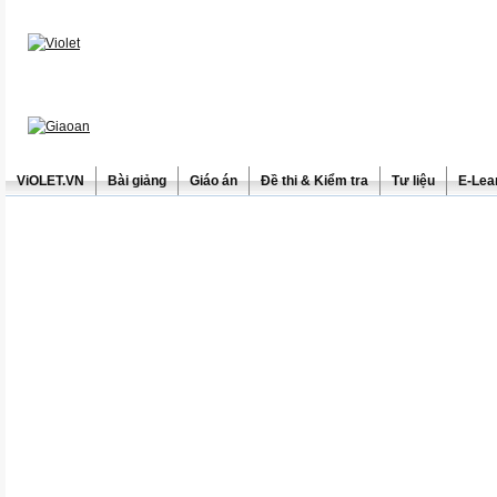
ViOLET.VN
Bài giảng
Giáo án
Đề thi & Kiểm tra
Tư liệu
E-Lea