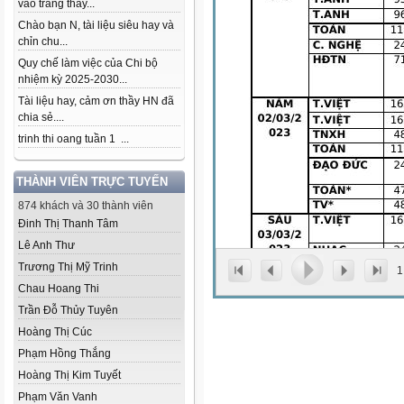
vào trang thầy...
Chào bạn N, tài liệu siêu hay và
chỉn chu...
Quy chế làm việc của Chi bộ
nhiệm kỳ 2025-2030...
Tài liệu hay, cảm ơn thầy HN đã
chia sẻ....
trinh thi oang tuần 1 ...
THÀNH VIÊN TRỰC TUYẾN
874 khách và 30 thành viên
Đinh Thị Thanh Tâm
Lê Anh Thư
Trương Thị Mỹ Trinh
1
Chau Hoang Thi
Trần Đỗ Thủy Tuyên
Hoàng Thị Cúc
Phạm Hồng Thắng
Hoàng Thị Kim Tuyết
Phạm Văn Vanh