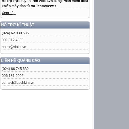
Hỗ trợ trực tuyến trên violet.vn bằng Phần mềm điều
khiển máy tính từ xa TeamViewer
Xem tiếp
HỖ TRỢ KĨ THUẬT
(024) 62 930 536
091 912 4899
hotro@violet.vn
LIÊN HỆ QUẢNG CÁO
(024) 66 745 632
096 181 2005
contact@bachkim.vn