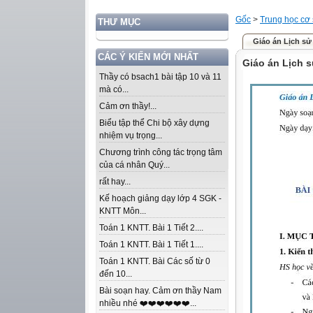
Gốc
>
Trung học cơ
THƯ MỤC
Giáo án Lịch sử
CÁC Ý KIẾN MỚI NHẤT
Giáo án Lịch s
Thầy có bsach1 bài tập 10 và 11
mà có...
Cảm ơn thầy!...
Biểu tập thể Chi bộ xây dựng
nhiệm vụ trọng...
Chương trình công tác trọng tâm
của cá nhân Quý...
rất hay...
Kế hoạch giảng dạy lớp 4 SGK -
KNTT Môn...
Toán 1 KNTT. Bài 1 Tiết 2....
Toán 1 KNTT. Bài 1 Tiết 1....
Toán 1 KNTT. Bài Các số từ 0
đến 10...
Bài soạn hay. Cảm ơn thầy Nam
nhiều nhé ❤️❤️❤️❤️❤️❤️...