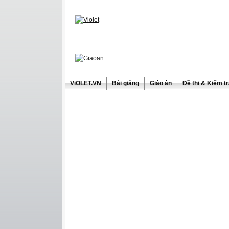
ViOLET.VN
Bài giảng
Giáo án
Đề thi & Kiểm t