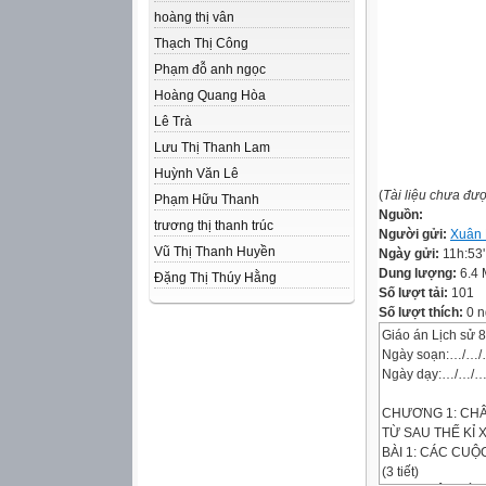
hoàng thị vân
Thạch Thị Công
Phạm đỗ anh ngọc
Hoàng Quang Hòa
Lê Trà
Lưu Thị Thanh Lam
Huỳnh Văn Lê
(
Tài liệu chưa đư
Phạm Hữu Thanh
Nguồn:
trương thị thanh trúc
Người gửi:
Xuân 
Vũ Thị Thanh Huyền
Ngày gửi:
11h:53
Dung lượng:
6.4
Đặng Thị Thúy Hằng
Số lượt tải:
101
Số lượt thích:
0 n
Giáo án Lịch sử 8
Ngày soạn:…/…
Ngày dạy:…/…/
CHƯƠNG 1: CHÂ
TỪ SAU THẾ KỈ X
BÀI 1: CÁC CU
(3 tiết)