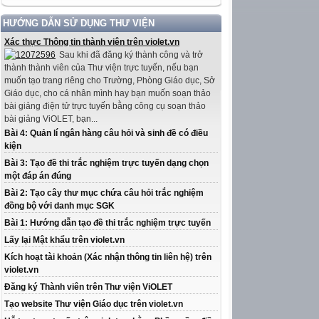
HƯỚNG DẪN SỬ DỤNG THƯ VIỆN
Xác thực Thông tin thành viên trên violet.vn
Sau khi đã đăng ký thành công và trở
thành thành viên của Thư viện trực tuyến, nếu bạn
muốn tạo trang riêng cho Trường, Phòng Giáo dục, Sở
Giáo dục, cho cá nhân mình hay bạn muốn soạn thảo
bài giảng điện tử trực tuyến bằng công cụ soạn thảo
bài giảng ViOLET, bạn...
Bài 4: Quản lí ngân hàng câu hỏi và sinh đề có điều
kiện
Bài 3: Tạo đề thi trắc nghiệm trực tuyến dạng chọn
một đáp án đúng
Bài 2: Tạo cây thư mục chứa câu hỏi trắc nghiệm
đồng bộ với danh mục SGK
Bài 1: Hướng dẫn tạo đề thi trắc nghiệm trực tuyến
Lấy lại Mật khẩu trên violet.vn
Kích hoạt tài khoản (Xác nhận thông tin liên hệ) trên
violet.vn
Đăng ký Thành viên trên Thư viện ViOLET
Tạo website Thư viện Giáo dục trên violet.vn