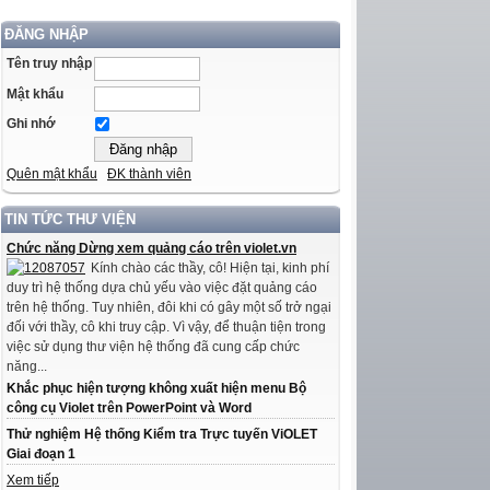
ĐĂNG NHẬP
Tên truy nhập
Mật khẩu
Ghi nhớ
Quên mật khẩu
ĐK thành viên
TIN TỨC THƯ VIỆN
Chức năng Dừng xem quảng cáo trên violet.vn
Kính chào các thầy, cô! Hiện tại, kinh phí
duy trì hệ thống dựa chủ yếu vào việc đặt quảng cáo
trên hệ thống. Tuy nhiên, đôi khi có gây một số trở ngại
đối với thầy, cô khi truy cập. Vì vậy, để thuận tiện trong
việc sử dụng thư viện hệ thống đã cung cấp chức
năng...
Khắc phục hiện tượng không xuất hiện menu Bộ
công cụ Violet trên PowerPoint và Word
Thử nghiệm Hệ thống Kiểm tra Trực tuyến ViOLET
Giai đoạn 1
Xem tiếp