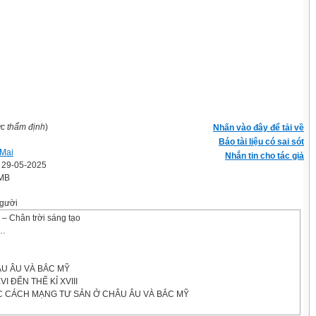
ợc thẩm định
)
Nhấn vào đây để tải về
Báo tài liệu có sai sót
Mai
Nhắn tin cho tác giả
' 29-05-2025
 MB
gười
 – Chân trời sáng tạo
/…
…
U ÂU VÀ BẮC MỸ
VI ĐẾN THẾ KỈ XVIII
ỘC CÁCH MẠNG TƯ SẢN Ở CHÂU ÂU VÀ BẮC MỸ