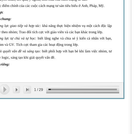
1
/
29