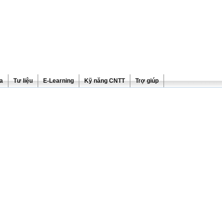
ra
Tư liệu
E-Learning
Kỹ năng CNTT
Trợ giúp