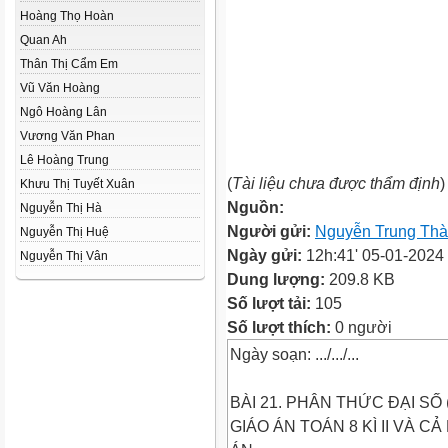
Hoàng Thọ Hoàn
Quan Ah
Thân Thị Cẩm Em
Vũ Văn Hoàng
Ngô Hoàng Lân
Vương Văn Phan
Lê Hoàng Trung
(
Tài liệu chưa được thẩm định
)
Khưu Thị Tuyết Xuân
Nguồn:
Nguyễn Thị Hà
Người gửi:
Nguyễn Trung Th
Nguyễn Thị Huệ
Ngày gửi:
12h:41' 05-01-2024
Nguyễn Thị Vân
Dung lượng:
209.8 KB
Số lượt tải:
105
Số lượt thích:
0 người
Ngày soạn: .../.../...
BÀI 21. PHÂN THỨC ĐẠI SỐ (1
GIÁO ÁN TOÁN 8 KÌ II VÀ C