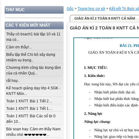
Gốc
>
Trung học cơ sở
>
Kết nối Tri thức 
THƯ MỤC
GIÁO ÁN KÌ 2 TOÁN 8 KNTT CẢ NĂM
CÁC Ý KIẾN MỚI NHẤT
GIÁO ÁN KÌ 2 TOÁN 8 KNTT CẢ
Thầy có bsach1 bài tập 10 và 11
mà có...
Cảm ơn thầy!...
Biểu tập thể Chi bộ xây dựng
nhiệm vụ trọng...
Chương trình công tác trọng tâm
của cá nhân Quý...
rất hay...
Kế hoạch giảng dạy lớp 4 SGK -
KNTT Môn...
Toán 1 KNTT. Bài 1 Tiết 2....
Toán 1 KNTT. Bài 1 Tiết 1....
Toán 1 KNTT. Bài Các số từ 0
đến 10...
Bài soạn hay. Cảm ơn thầy Nam
nhiều nhé ❤️❤️❤️❤️❤️❤️...