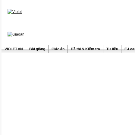
ViOLET.VN
Bài giảng
Giáo án
Đề thi & Kiểm tra
Tư liệu
E-Lea