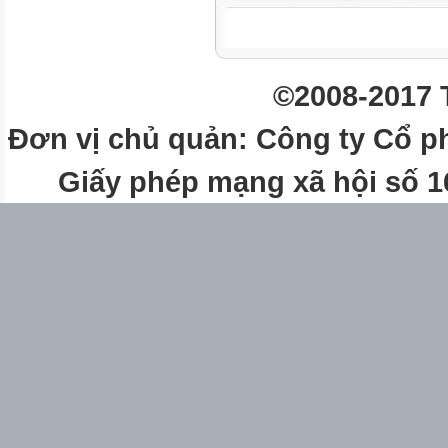
-
Mô hình hóa toán học: Chỉ ra 
©2008-2017 
đã cho;
viết được phân thức khi biết t
Đơn vị chủ quản: Công ty Cổ p
-
Giấy phép mạng xã hội số 
Giải quyết vấn đề toán học: Sử
định, tính
giá trị của phân thức để giải q
động, tính
diện tích hình,…)
-
Giao tiếp toán học: Đọc, hiểu t