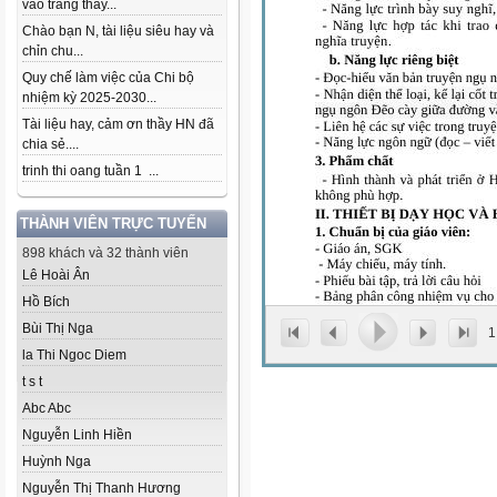
vào trang thầy...
Chào bạn N, tài liệu siêu hay và
chỉn chu...
Quy chế làm việc của Chi bộ
nhiệm kỳ 2025-2030...
Tài liệu hay, cảm ơn thầy HN đã
chia sẻ....
trinh thi oang tuần 1 ...
THÀNH VIÊN TRỰC TUYẾN
898 khách và 32 thành viên
Lê Hoài Ân
Hồ Bích
Bùi Thị Nga
1
la Thi Ngoc Diem
t s t
Abc Abc
Nguyễn Linh Hiền
Huỳnh Nga
Nguyễn Thị Thanh Hương