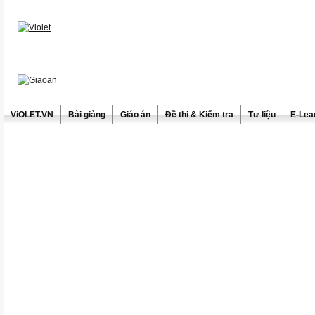
ViOLET.VN
Bài giảng
Giáo án
Đề thi & Kiểm tra
Tư liệu
E-Lea