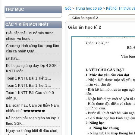
Gốc
>
Trung học cơ sở
>
Kết nối Tri thức 
THƯ MỤC
Giáo án học kì 2
CÁC Ý KIẾN MỚI NHẤT
Giáo án học kì 2
Biểu tập thể Chi bộ xây dựng
nhiệm vụ trọng...
Chương trình công tác trọng tâm
của cá nhân Quý...
rất hay...
Kế hoạch giảng dạy lớp 4 SGK -
KNTT Môn...
Toán 1 KNTT. Bài 1 Tiết 2....
Toán 1 KNTT. Bài 1 Tiết 1....
Toán 1 KNTT. Bài Các số từ 0
đến 10...
Bài soạn hay. Cảm ơn thầy Nam
nhiều nhé ❤️❤️❤️❤️❤️❤️...
Kế hoạch bài soạn giáo án lớp 1
theo SGK...
Ngày hè không biết đi đâu chơi,