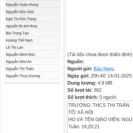
Nguyễn Xuân Hưng
Nguyễn Đức Ánh
Ngô Thị Kim Trang
nguyễn thị kim thoa
Bùi Trọng Tạo
Hoàng Thế Nam
Lê Thị Lan
(
Tài liệu chưa được thẩm định
)
Nguyễn Minh Đức
Nguồn:
Nguyễn Như An
Người gửi:
Bảo Ngọc
Nguyễn Thị Thảo
Ngày gửi:
20h:40' 14-01-2025
Nguyễn Thuỳ Dương
Dung lượng:
4.9 MB
Số lượt tải:
362
Số lượt thích:
0 người
TRƯỜNG: THCS THỊ TRẤN
TỔ: XÃ HỘI
HỌ VÀ TÊN GIÁO VIÊN; NG
Tuần: 19,20,21