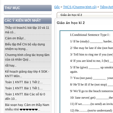
Gốc
>
THCS (Chương trình cũ)
>
Tiếng An
THƯ MỤC
Giáo án học kì 2
CÁC Ý KIẾN MỚI NHẤT
Giáo án học kì 2
Thầy có bsach1 bài tập 10 và 11
mà có...
Cảm ơn thầy!...
Biểu tập thể Chi bộ xây dựng
nhiệm vụ trọng...
Chương trình công tác trọng tâm
của cá nhân Quý...
rất hay...
Kế hoạch giảng dạy lớp 4 SGK -
KNTT Môn...
Toán 1 KNTT. Bài 1 Tiết 2....
Toán 1 KNTT. Bài 1 Tiết 1....
Toán 1 KNTT. Bài Các số từ 0
đến 10...
Bài soạn hay. Cảm ơn thầy Nam
nhiều nhé ❤️❤️❤️❤️❤️❤️...