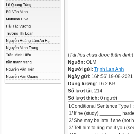
Lê Quang Tùng
Bùi Văn Minh
Motminh Dive
Hải Tặc Vương
Trương Thị Loan
Nguyễn Hoàng Lâm An Hạ
Nguyễn Minh Trang
(
Tài liệu chưa được thẩm định
)
Trần Minh Hiếu
Nguồn:
OLM
trần thanh trang
Người gửi:
Trịnh Lan Anh
Nguyễn Văn Tiến
Ngày gửi:
16h:56' 19-08-2021
Nguyễn Văn Quang
Dung lượng:
16.2 KB
Số lượt tải:
214
Số lượt thích:
0 người
I.Conditional Sentence Type I :
1/ If he (study) ________ hard
2/ She may be late if she (not 
3/ Tell him to ring me if you (