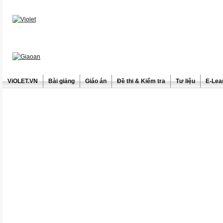
ViOLET.VN
Bài giảng
Giáo án
Đề thi & Kiểm tra
Tư liệu
E-Lea