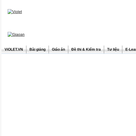
ViOLET.VN
Bài giảng
Giáo án
Đề thi & Kiểm tra
Tư liệu
E-Lea