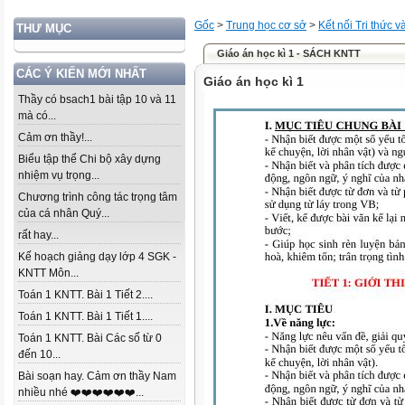
Gốc
>
Trung học cơ sở
>
Kết nối Tri thức 
THƯ MỤC
Giáo án học kì 1 - SÁCH KNTT
CÁC Ý KIẾN MỚI NHẤT
Giáo án học kì 1
Thầy có bsach1 bài tập 10 và 11
mà có...
Cảm ơn thầy!...
Biểu tập thể Chi bộ xây dựng
nhiệm vụ trọng...
Chương trình công tác trọng tâm
của cá nhân Quý...
rất hay...
Kế hoạch giảng dạy lớp 4 SGK -
KNTT Môn...
Toán 1 KNTT. Bài 1 Tiết 2....
Toán 1 KNTT. Bài 1 Tiết 1....
Toán 1 KNTT. Bài Các số từ 0
đến 10...
Bài soạn hay. Cảm ơn thầy Nam
nhiều nhé ❤️❤️❤️❤️❤️❤️...