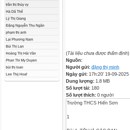
trần thị thúy vy
Hà Dã Thế
Lý Thị Giang
Đặng Nguyễn Thu Ngân
phạm thị anh
Lại Phương Nam
Bùi Thị Lan
(
Tài liệu chưa được thẩm định
)
Hoàng Thị Hải Vân
Nguồn:
Phan Thi My Duyen
Người gửi:
đặng thị minh
bùi thị loan
Ngày gửi:
17h:20' 19-09-2025
Lee Thij Hoaf
Dung lượng:
1.8 MB
Số lượt tải:
180
Số lượt thích:
0 người
Trường THCS Hiến Sơn
1