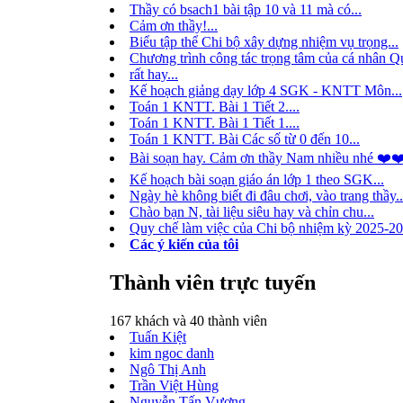
Thầy có bsach1 bài tập 10 và 11 mà có...
Cảm ơn thầy!...
Biểu tập thể Chi bộ xây dựng nhiệm vụ trọng...
Chương trình công tác trọng tâm của cá nhân Qu
rất hay...
Kế hoạch giảng dạy lớp 4 SGK - KNTT Môn...
Toán 1 KNTT. Bài 1 Tiết 2....
Toán 1 KNTT. Bài 1 Tiết 1....
Toán 1 KNTT. Bài Các số từ 0 đến 10...
Bài soạn hay. Cảm ơn thầy Nam nhiều nhé ❤️❤
Kế hoạch bài soạn giáo án lớp 1 theo SGK...
Ngày hè không biết đi đâu chơi, vào trang thầy..
Chào bạn N, tài liệu siêu hay và chỉn chu...
Quy chế làm việc của Chi bộ nhiệm kỳ 2025-20
Các ý kiến của tôi
Thành viên trực tuyến
167 khách và 40 thành viên
Tuấn Kiệt
kim ngoc danh
Ngô Thị Anh
Trần Việt Hùng
Nguyễn Tấn Vương