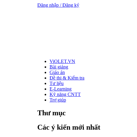
Đăng nhập / Đăng ký
ViOLET.VN
Bài giảng
Giáo án
Đề thi & Kiểm tra
Tư liệu
E-Learning
Kỹ năng CNTT
Trợ giúp
Thư mục
Các ý kiến mới nhất