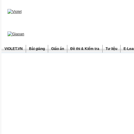
ViOLET.VN
Bài giảng
Giáo án
Đề thi & Kiểm tra
Tư liệu
E-Lea