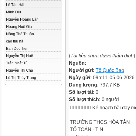
Lê Tấn Hải
Minh Diu
Nguyễn Hoàng Lân
Hòang Huệ Gia
Nông Thế Thuận
cao thu hà
Ban Duc Tien
(
Tài liệu chưa được thẩm định
)
Nguyễn Thị Huế
Nguồn:
Trần Nhật Tú
Người gửi:
Tô Quốc Bao
Nguyễn Thị Chà
Ngày gửi:
09h:11' 05-06-2026
Lê Thị Thùy Trang
Dung lượng:
797.7 KB
Số lượt tải:
0
Số lượt thích:
0 người
 Kế hoạch bài dạy m
TRƯỜNG THCS HÒA TÂN
TỔ TOÁN - TIN