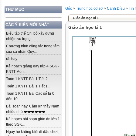
Gốc
>
Trung học cơ sở
>
Cánh Diều
>
Tin 
THƯ MỤC
Giáo án học kì 1
CÁC Ý KIẾN MỚI NHẤT
Giáo án học kì 1
Biểu tập thể Chi bộ xây dựng
nhiệm vụ trọng...
Chương trình công tác trọng tâm
của cá nhân Quý...
rất hay...
Kế hoạch giảng dạy lớp 4 SGK -
KNTT Môn...
Toán 1 KNTT. Bài 1 Tiết 2....
Toán 1 KNTT. Bài 1 Tiết 1....
Toán 1 KNTT. Bài Các số từ 0
đến 10...
Bài soạn hay. Cảm ơn thầy Nam
nhiều nhé ❤️❤️❤️❤️❤️❤️...
Kế hoạch bài soạn giáo án lớp 1
theo SGK...
Ngày hè không biết đi đâu chơi,