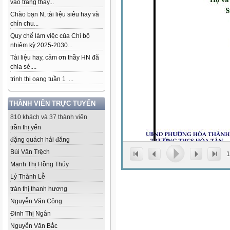
vào trang thầy...
Chào bạn N, tài liệu siêu hay và
chỉn chu...
Quy chế làm việc của Chi bộ
nhiệm kỳ 2025-2030...
Tài liệu hay, cảm ơn thầy HN đã
chia sẻ....
trinh thi oang tuần 1 ...
THÀNH VIÊN TRỰC TUYẾN
810 khách và 37 thành viên
trần thị yến
đặng quách hải đăng
Bùi Văn Trệch
1
Mạnh Thị Hồng Thúy
Lý Thành Lễ
tràn thị thanh hương
Nguyễn Văn Công
Đinh Thị Ngân
Nguyễn Văn Bắc