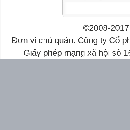
2
3
©2008-2017 
3
Đơn vị chủ quản: Công ty Cổ p
4
Giấy phép mạng xã hội số 
4
5
5
6
6