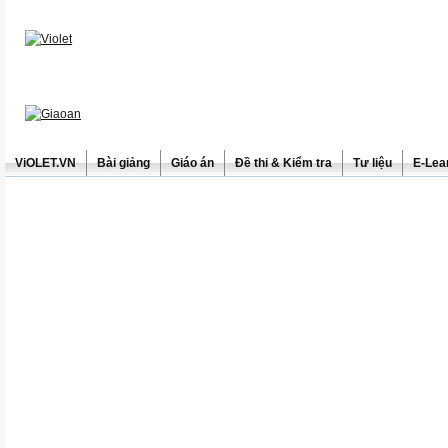
ViOLET.VN
Bài giảng
Giáo án
Đề thi & Kiểm tra
Tư liệu
E-Lea