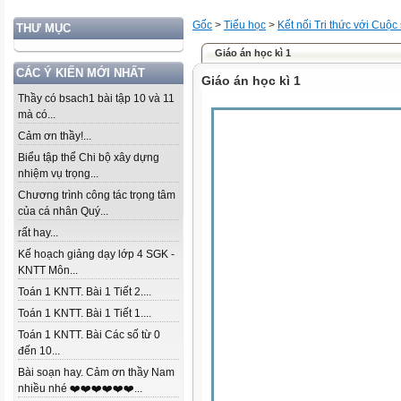
Gốc
>
Tiểu học
>
Kết nối Tri thức với Cuộc
THƯ MỤC
Giáo án học kì 1
CÁC Ý KIẾN MỚI NHẤT
Giáo án học kì 1
Thầy có bsach1 bài tập 10 và 11
mà có...
Cảm ơn thầy!...
Biểu tập thể Chi bộ xây dựng
nhiệm vụ trọng...
Chương trình công tác trọng tâm
của cá nhân Quý...
rất hay...
Kế hoạch giảng dạy lớp 4 SGK -
KNTT Môn...
Toán 1 KNTT. Bài 1 Tiết 2....
Toán 1 KNTT. Bài 1 Tiết 1....
Toán 1 KNTT. Bài Các số từ 0
đến 10...
Bài soạn hay. Cảm ơn thầy Nam
nhiều nhé ❤️❤️❤️❤️❤️❤️...