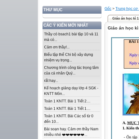
Gốc
>
Trung học cơ
THƯ MỤC
Giáo án học kì 1
CÁC Ý KIẾN MỚI NHẤT
Giáo án học kì
Thầy có bsach1 bài tập 10 và 11
mà có...
Cảm ơn thầy!...
Biểu tập thể Chi bộ xây dựng
nhiệm vụ trọng...
Chương trình công tác trọng tâm
của cá nhân Quý...
rất hay...
Kế hoạch giảng dạy lớp 4 SGK -
KNTT Môn...
Toán 1 KNTT. Bài 1 Tiết 2....
Toán 1 KNTT. Bài 1 Tiết 1....
Toán 1 KNTT. Bài Các số từ 0
đến 10...
Bài soạn hay. Cảm ơn thầy Nam
nhiều nhé ❤️❤️❤️❤️❤️❤️...