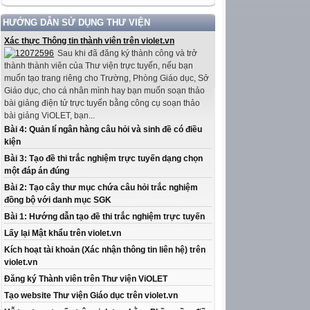
HƯỚNG DẪN SỬ DỤNG THƯ VIỆN
Xác thực Thông tin thành viên trên violet.vn
Sau khi đã đăng ký thành công và trở
thành thành viên của Thư viện trực tuyến, nếu bạn
muốn tạo trang riêng cho Trường, Phòng Giáo dục, Sở
Giáo dục, cho cá nhân mình hay bạn muốn soạn thảo
bài giảng điện tử trực tuyến bằng công cụ soạn thảo
bài giảng ViOLET, bạn...
Bài 4: Quản lí ngân hàng câu hỏi và sinh đề có điều
kiện
Bài 3: Tạo đề thi trắc nghiệm trực tuyến dạng chọn
một đáp án đúng
Bài 2: Tạo cây thư mục chứa câu hỏi trắc nghiệm
đồng bộ với danh mục SGK
Bài 1: Hướng dẫn tạo đề thi trắc nghiệm trực tuyến
Lấy lại Mật khẩu trên violet.vn
Kích hoạt tài khoản (Xác nhận thông tin liên hệ) trên
violet.vn
Đăng ký Thành viên trên Thư viện ViOLET
Tạo website Thư viện Giáo dục trên violet.vn