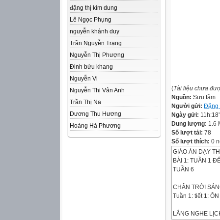
đặng thị kim dung
Lê Ngọc Phụng
nguyễn khánh duy
Trần Nguyễn Trạng
Nguyễn Thị Phượng
Đinh bửu khang
Nguyễn Vi
(
Tài liệu chưa đư
Nguyễn Thị Vân Anh
Nguồn:
Sưu tầm
Trần Thị Na
Người gửi:
Đặng
Dương Thu Hương
Ngày gửi:
11h:18
Dung lượng:
1.6
Hoàng Hà Phương
Số lượt tải:
78
Số lượt thích:
0 n
GIÁO ÁN DẠY T
BÀI 1: TUẦN 1 Đ
TUẦN 6
CHÂN TRỜI SÁN
Tuần 1: tiết 1: 
LẮNG NGHE LỊC