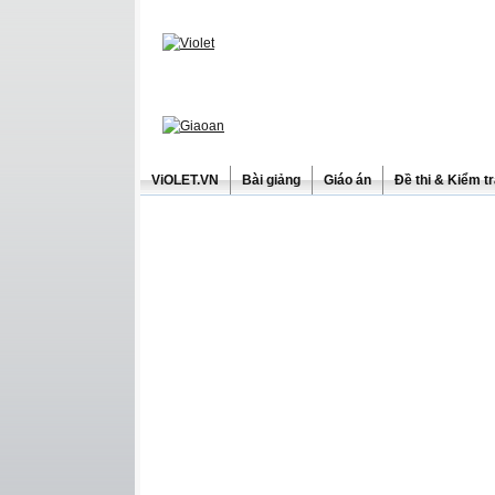
ViOLET.VN
Bài giảng
Giáo án
Đề thi & Kiểm t