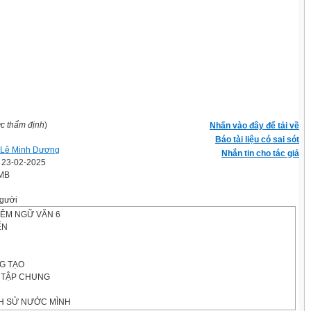
ợc thẩm định
)
Nhấn vào đây để tải về
Báo tài liệu có sai sót
 Lê Minh Dương
Nhắn tin cho tác giả
' 23-02-2025
 MB
gười
HÊM NGỮ VĂN 6
ẾN
G TẠO
ÔN TẬP CHUNG
H SỬ NƯỚC MÌNH