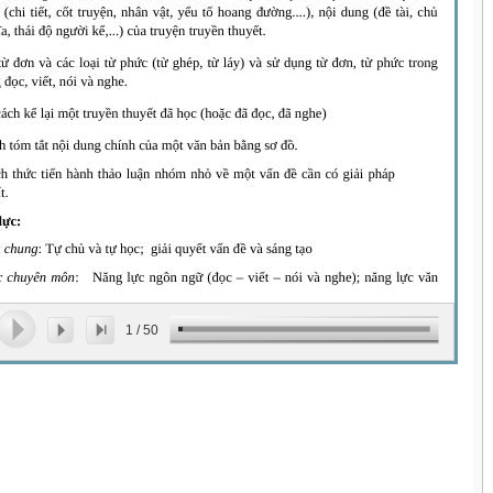
1
/
50