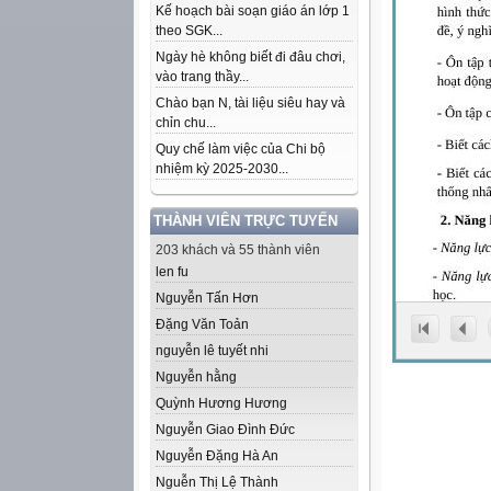
Kế hoạch bài soạn giáo án lớp 1
theo SGK...
Ngày hè không biết đi đâu chơi,
vào trang thầy...
Chào bạn N, tài liệu siêu hay và
chỉn chu...
Quy chế làm việc của Chi bộ
nhiệm kỳ 2025-2030...
THÀNH VIÊN TRỰC TUYẾN
203 khách và 55 thành viên
len fu
Nguyễn Tấn Hơn
Đặng Văn Toản
nguyễn lê tuyết nhi
Nguyễn hằng
Quỳnh Hương Hương
Nguyễn Giao Đình Đức
Nguyễn Đặng Hà An
Nguễn Thị Lệ Thành