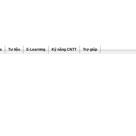
ra
Tư liệu
E-Learning
Kỹ năng CNTT
Trợ giúp