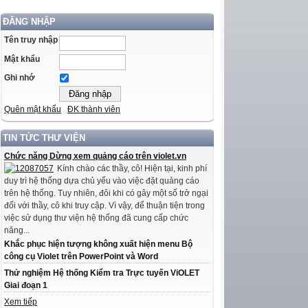
ĐĂNG NHẬP
Tên truy nhập
Mật khẩu
Ghi nhớ
Quên mật khẩu
ĐK thành viên
TIN TỨC THƯ VIỆN
Chức năng Dừng xem quảng cáo trên violet.vn
Kính chào các thầy, cô! Hiện tại, kinh phí
duy trì hệ thống dựa chủ yếu vào việc đặt quảng cáo
trên hệ thống. Tuy nhiên, đôi khi có gây một số trở ngại
đối với thầy, cô khi truy cập. Vì vậy, để thuận tiện trong
việc sử dụng thư viện hệ thống đã cung cấp chức
năng...
Khắc phục hiện tượng không xuất hiện menu Bộ
công cụ Violet trên PowerPoint và Word
Thử nghiệm Hệ thống Kiểm tra Trực tuyến ViOLET
Giai đoạn 1
Xem tiếp