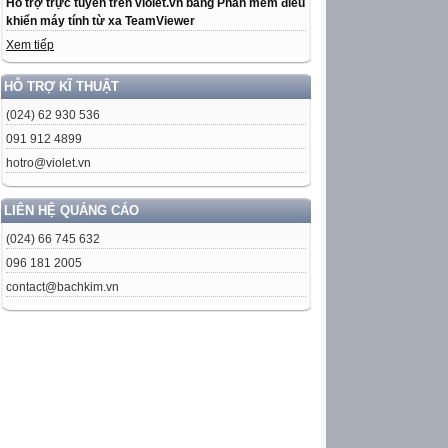
Hỗ trợ trực tuyến trên violet.vn bằng Phần mềm điều
khiển máy tính từ xa TeamViewer
Xem tiếp
HỖ TRỢ KĨ THUẬT
(024) 62 930 536
091 912 4899
hotro@violet.vn
LIÊN HỆ QUẢNG CÁO
(024) 66 745 632
096 181 2005
contact@bachkim.vn