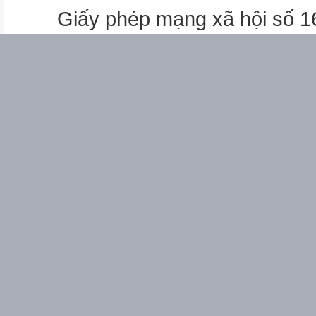
Giấy phép mạng xã hội số 
Vẽ - Thủ công
3D
2
2
2
2
Bài 1: Con mèo tinh nghịch
Vẽ
Nặn 3D
2
Bài 2: Chiếc bánh sinh nhật