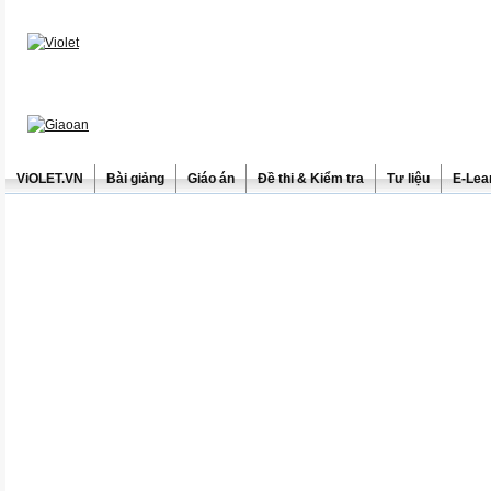
ViOLET.VN
Bài giảng
Giáo án
Đề thi & Kiểm tra
Tư liệu
E-Lea