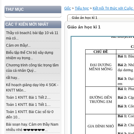
Gốc
>
Tiểu học
>
Kết nối Tri thức với Cuộc
THƯ MỤC
Giáo án học kì 1
CÁC Ý KIẾN MỚI NHẤT
Giáo án học kì 1
Thầy có bsach1 bài tập 10 và 11
mà có...
Cảm ơn thầy!...
Biểu tập thể Chi bộ xây dựng
nhiệm vụ trọng...
Chương trình công tác trọng tâm
của cá nhân Quý...
rất hay...
Kế hoạch giảng dạy lớp 4 SGK -
KNTT Môn...
Toán 1 KNTT. Bài 1 Tiết 2....
Toán 1 KNTT. Bài 1 Tiết 1....
Toán 1 KNTT. Bài Các số từ 0
đến 10...
Bài soạn hay. Cảm ơn thầy Nam
nhiều nhé ❤️❤️❤️❤️❤️❤️...