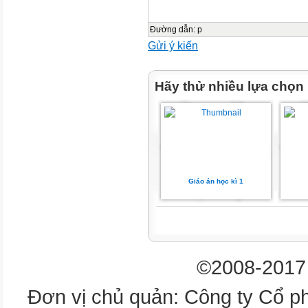
Vẽ - Thủ công
Đường dẫn
:
p
Bài 3: Đại dương trong mắt
Gửi ý kiến
2D
em
Hãy thử nhiều lựa chọn
Bài 1: Phương tiện giao thông
ĐƯỜNG ĐẾN
TRƯỜNG EM
GIA ĐÌNH NHỎ
Giáo án học kì 1
KHU RỪNG
NHIỆT ĐỚI
ĐỒ CHƠI THÚ
VỊ
©2008-2017 
Bài 2: Cặp sách xinh xắn
Đơn vị chủ quản: Công ty Cổ p
Bài 3: Cổng trường nhộn nhịp