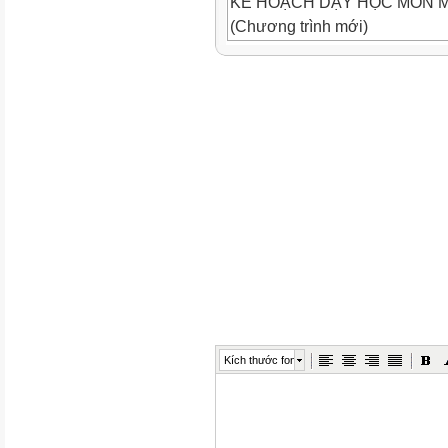
KẾ HOẠCH DẠY HỌC MÔN M
(Chương trình mới)
CHÂN TRỜI SÁNG TẠO
CHỦ ĐỀ
BÀI
LOẠI BÀI
TIẾT
Bài 1: Bầu trời và biển
Vẽ
2
ĐẠI DƯƠNG
MÊNH MÔNG
Bài 2: Những con vật dưới
đại dương
Kích thước font
Vẽ
2