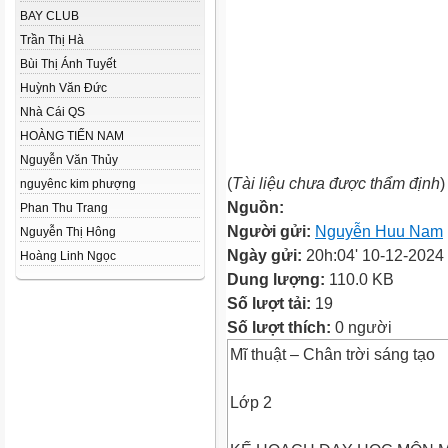
BAY CLUB
Trần Thị Hà
Bùi Thị Ánh Tuyết
Huỳnh Văn Đức
Nhà Cái QS
HOÀNG TIẾN NAM
Nguyễn Văn Thủy
(
Tài liệu chưa được thẩm định
)
nguyênc kim phượng
Nguồn:
Phan Thu Trang
Người gửi:
Nguyễn Huu Nam
Nguyễn Thị Hông
Ngày gửi:
20h:04' 10-12-2024
Hoàng Linh Ngọc
Dung lượng:
110.0 KB
Số lượt tải:
19
Số lượt thích:
0 người
Mĩ thuật – Chân trời sáng tạo
Lớp 2