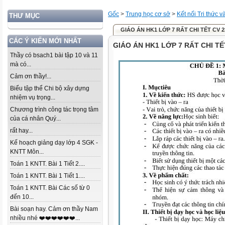
Gốc
>
Trung học cơ sở
>
Kết nối Tri thức 
THƯ MỤC
GIÁO ÁN HK1 LỚP 7 RẤT CHI TẾT CV 2
CÁC Ý KIẾN MỚI NHẤT
GIÁO ÁN HK1 LỚP 7 RẤT CHI TẾ
Thầy có bsach1 bài tập 10 và 11
mà có...
Cảm ơn thầy!...
Biểu tập thể Chi bộ xây dựng
nhiệm vụ trọng...
Chương trình công tác trọng tâm
của cá nhân Quý...
rất hay...
Kế hoạch giảng dạy lớp 4 SGK -
KNTT Môn...
Toán 1 KNTT. Bài 1 Tiết 2....
Toán 1 KNTT. Bài 1 Tiết 1....
Toán 1 KNTT. Bài Các số từ 0
đến 10...
Bài soạn hay. Cảm ơn thầy Nam
nhiều nhé ❤️❤️❤️❤️❤️❤️...