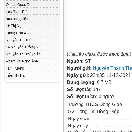
Quach Quoc Dung
Lưu Trần Tuân
hứa trọng tiến
Lê Thị Nụ
Trang Chủ XBET
Nguyễn Thị Trinh
La Nguyễn Tường Vi
(
Tài liệu chưa được thẩm định
)
Nguyễn Thị Thùy Vân
Nguồn:
ST
Phạm Thị Ngọc Ánh
Người gửi:
Nguyễn Thanh Th
Tan Truong
Ngày gửi:
22h:35' 11-12-2024
Trần Thị Hà
Dung lượng:
6.7 MB
Số lượt tải:
147
Số lượt thích:
0 người
Trường THCS Đồng Giao
GV: Tống Thị Hồng Điệp
Ngày soạn: ……………………
Ngày dạy: ……………………….