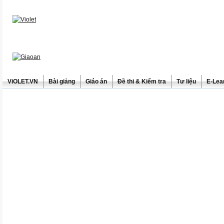
ViOLET.VN
Bài giảng
Giáo án
Đề thi & Kiểm tra
Tư liệu
E-Lea