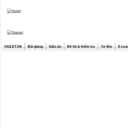
ViOLET.VN
Bài giảng
Giáo án
Đề thi & Kiểm tra
Tư liệu
E-Lea