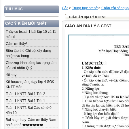
Gốc
>
Trung học cơ sở
>
Chân trời sáng tạ
THƯ MỤC
GIÁO ÁN ĐỊA LÝ 8 CTST
CÁC Ý KIẾN MỚI NHẤT
GIÁO ÁN ĐỊA LÝ 8 CTST
Thầy có bsach1 bài tập 10 và 11
mà có...
Cảm ơn thầy!...
Biểu tập thể Chi bộ xây dựng
nhiệm vụ trọng...
Chương trình công tác trọng tâm
của cá nhân Quý...
rất hay...
Kế hoạch giảng dạy lớp 4 SGK -
KNTT Môn...
Toán 1 KNTT. Bài 1 Tiết 2....
Toán 1 KNTT. Bài 1 Tiết 1....
Toán 1 KNTT. Bài Các số từ 0
đến 10...
Bài soạn hay. Cảm ơn thầy Nam
nhiều nhé ❤️❤️❤️❤️❤️❤️...