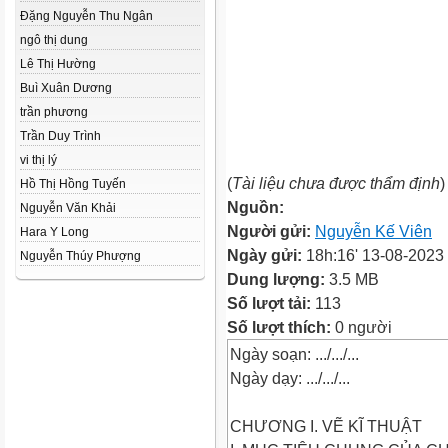
Đặng Nguyễn Thu Ngân
ngô thị dung
Lê Thị Hường
Buì Xuân Dương
trần phương
Trần Duy Trình
vi thị lý
(
Tài liệu chưa được thẩm định
)
Hồ Thị Hồng Tuyến
Nguồn:
Nguyễn Văn Khải
Người gửi:
Nguyễn Kế Viên
Hara Y Long
Ngày gửi:
18h:16' 13-08-2023
Nguyễn Thúy Phượng
Dung lượng:
3.5 MB
Số lượt tải:
113
Số lượt thích:
0 người
Ngày soạn: .../.../...
Ngày dạy: .../.../...
CHƯƠNG I. VẼ KĨ THUẬT