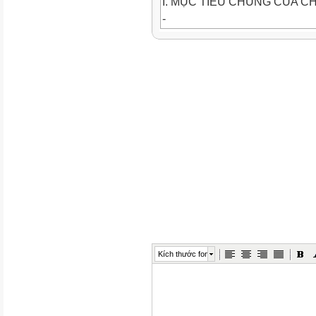
I. MỤC TIÊU CHUNG CỦA 
-
Mô tả được tiêu chuẩn về khổ gi
-
Vẽ được hình chiếu vuông góc 
thường gặp
theo phương pháp góc chiếu t
-
Vẽ và ghi được kích thước các
giản.
Kích thước font
-
Đọc được bản vẽ chi tiết, bản 