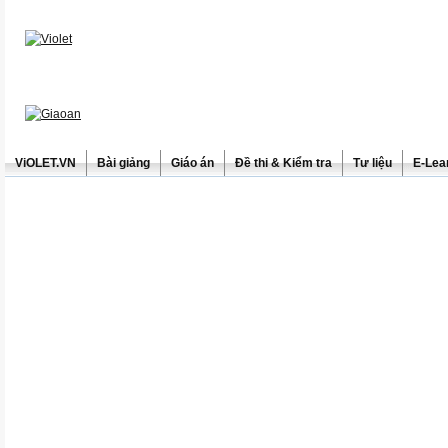
ViOLET.VN
Bài giảng
Giáo án
Đề thi & Kiểm tra
Tư liệu
E-Lea