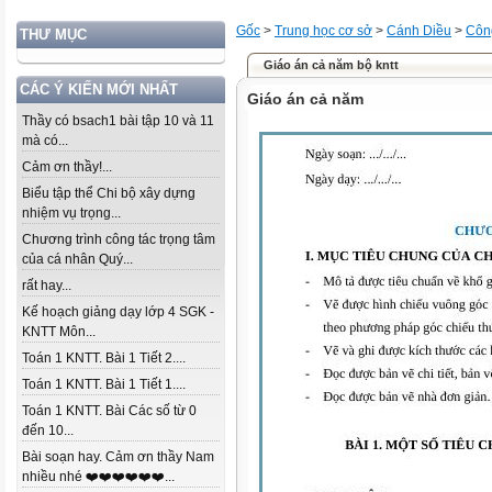
Gốc
>
Trung học cơ sở
>
Cánh Diều
>
Côn
THƯ MỤC
Giáo án cả năm bộ kntt
CÁC Ý KIẾN MỚI NHẤT
Giáo án cả năm
Thầy có bsach1 bài tập 10 và 11
mà có...
Cảm ơn thầy!...
Biểu tập thể Chi bộ xây dựng
nhiệm vụ trọng...
Chương trình công tác trọng tâm
của cá nhân Quý...
rất hay...
Kế hoạch giảng dạy lớp 4 SGK -
KNTT Môn...
Toán 1 KNTT. Bài 1 Tiết 2....
Toán 1 KNTT. Bài 1 Tiết 1....
Toán 1 KNTT. Bài Các số từ 0
đến 10...
Bài soạn hay. Cảm ơn thầy Nam
nhiều nhé ❤️❤️❤️❤️❤️❤️...