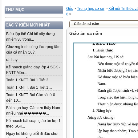
Gốc
>
Trung học cơ sở
>
Kết nối Tri thức 
THƯ MỤC
8
>
Giáo án cả năm
CÁC Ý KIẾN MỚI NHẤT
Giáo án cả năm
Biểu tập thể Chi bộ xây dựng
nhiệm vụ trọng...
Chương trình công tác trọng tâm
của cá nhân Quý...
rất hay...
Kế hoạch giảng dạy lớp 4 SGK -
KNTT Môn...
Toán 1 KNTT. Bài 1 Tiết 2....
Toán 1 KNTT. Bài 1 Tiết 1....
Toán 1 KNTT. Bài Các số từ 0
đến 10...
Bài soạn hay. Cảm ơn thầy Nam
nhiều nhé ❤️❤️❤️❤️❤️❤️...
Kế hoạch bài soạn giáo án lớp 1
theo SGK...
Ngày hè không biết đi đâu chơi,