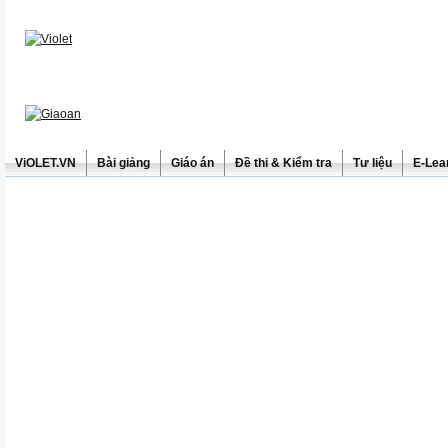
ViOLET.VN
Bài giảng
Giáo án
Đề thi & Kiểm tra
Tư liệu
E-Lea