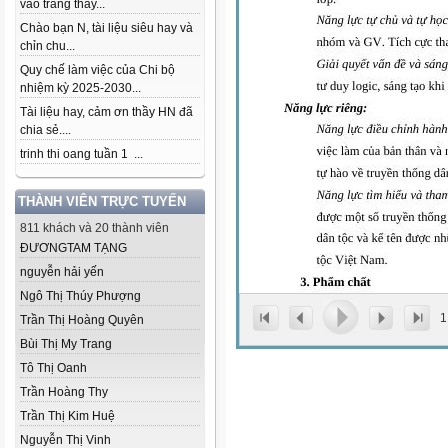
vào trang thầy...
Chào bạn N, tài liệu siêu hay và
chỉn chu...
Quy chế làm việc của Chi bộ
nhiệm kỳ 2025-2030...
Tài liệu hay, cảm ơn thầy HN đã
chia sẻ....
trinh thi oang tuần 1 ...
THÀNH VIÊN TRỰC TUYẾN
811 khách và 20 thành viên
ĐƯƠNGTAM TẠNG
nguyễn hải yến
Ngô Thị Thúy Phượng
1
Trần Thị Hoàng Quyên
Bùi Thị My Trang
Tô Thị Oanh
Trần Hoàng Thy
Trần Thị Kim Huệ
Nguyễn Thị Vinh