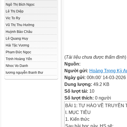
Ngô Thị Bích Ngọc
Lê Thị Diệp
Vic To Ry
Vũ Thị Thu Hường
Huỳnh Bảo Châu
Lê Quang Huy
Hải Tặc Vương
Phạm Đức Ngọc
(
Tài liệu chưa được thẩm định
)
Trịnh Hoàng Yến
Nguồn:
Nhoc Vo Danh
Người gửi:
Hoàng Trọng Kỳ A
lương nguyễn thanh thư
Ngày gửi:
00h:00' 14-03-2026
Dung lượng:
49.2 KB
Số lượt tải:
10
Số lượt thích:
0 người
BÀI 1: TỰ HÀO VỀ TRUYỀN
I. MỤC TIÊU
1. Kiến thức
Sau bài học này, HS sẽ: