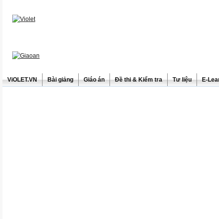
ViOLET.VN
Bài giảng
Giáo án
Đề thi & Kiểm tra
Tư liệu
E-Lea