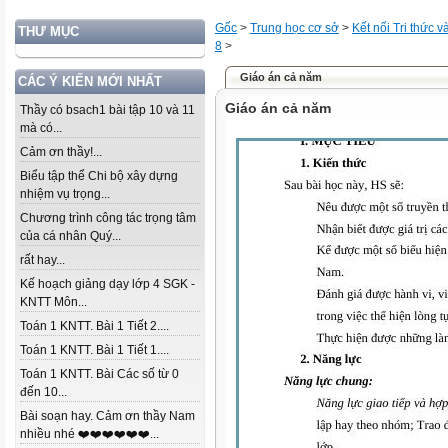
Gốc
>
Trung học cơ sở
>
Kết nối Tri thức 
THƯ MỤC
8
>
Giáo án cả năm
CÁC Ý KIẾN MỚI NHẤT
Giáo án cả năm
Thầy có bsach1 bài tập 10 và 11
mà có...
Cảm ơn thầy!...
Biểu tập thể Chi bộ xây dựng
nhiệm vụ trọng...
Chương trình công tác trọng tâm
của cá nhân Quý...
rất hay...
Kế hoạch giảng dạy lớp 4 SGK -
KNTT Môn...
Toán 1 KNTT. Bài 1 Tiết 2....
Toán 1 KNTT. Bài 1 Tiết 1....
Toán 1 KNTT. Bài Các số từ 0
đến 10...
Bài soạn hay. Cảm ơn thầy Nam
nhiều nhé ❤️❤️❤️❤️❤️❤️...