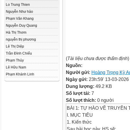
Lo Trung Thien
Nguyễn Như hảo
Phạm Văn Khang
Nguyễn Duy Quang
Hà Thị Thơm
nguyễn thị phương
Lê Thị Diệp
Trần Đình Chiểu
(
Tài liệu chưa được thẩm định
)
Phạm Thủy
Nguồn:
Lê Hữu Nam
Người gửi:
Hoàng Trọng Kỳ A
Phạm Khánh Linh
Ngày gửi:
23h:59' 13-03-2026
Dung lượng:
49.2 KB
Số lượt tải:
7
Số lượt thích:
0 người
BÀI 1: TỰ HÀO VỀ TRUYỀN
I. MỤC TIÊU
1. Kiến thức
Sau bài học này, HS sẽ: