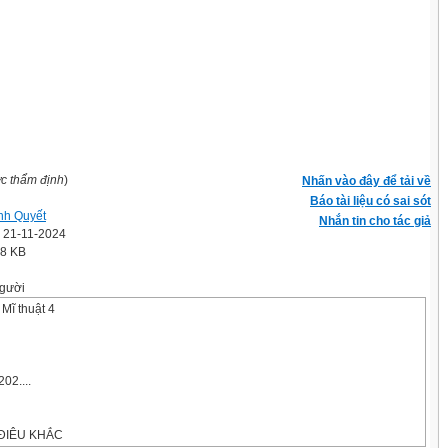
ợc thẩm định
)
Nhấn vào đây để tải về
Báo tài liệu có sai sót
nh Quyết
Nhắn tin cho tác giả
' 21-11-2024
.8 KB
gười
Mĩ thuật 4
02....
ĐIÊU KHẮC