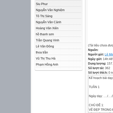
Siu Phur
Nguyễn Văn Nghiệm
Tô Thị Sáng
Nguyễn Văn Cảnh
Hoàng Văn Xiên
hồ thanh sơn
Trần Quang Vinh
(
Tài liệu chưa đư
Lê Văn Đông
Nguồn:
thoa trần
Người gửi:
Lê Mi
Vũ Thị Thu Hà
Ngày gửi:
14h:48
Dung lượng:
157
Phạm Hồng Anh
Số lượt tải:
362
Số lượt thích:
0 n
Kế hoạch bài dạy 
TUẦN 1
Ngày dạy: …./…./2
CHỦ ĐỀ 1:
VẺ ĐẸP TRONG 