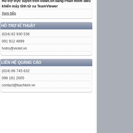
Hỗ trợ trực tuyến trên violet.vn bằng Phần mềm điều
khiển máy tính từ xa TeamViewer
Xem tiếp
HỖ TRỢ KĨ THUẬT
(024) 62 930 536
091 912 4899
hotro@violet.vn
LIÊN HỆ QUẢNG CÁO
(024) 66 745 632
096 181 2005
contact@bachkim.vn