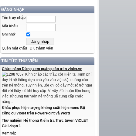
ĐĂNG NHẬP
Tên truy nhập
Mật khẩu
Ghi nhớ
Quên mật khẩu
ĐK thành viên
TIN TỨC THƯ VIỆN
Chức năng Dừng xem quảng cáo trên violet.vn
Kính chào các thầy, cô! Hiện tại, kinh phí
duy trì hệ thống dựa chủ yếu vào việc đặt quảng cáo
trên hệ thống. Tuy nhiên, đôi khi có gây một số trở ngại
đối với thầy, cô khi truy cập. Vì vậy, để thuận tiện trong
việc sử dụng thư viện hệ thống đã cung cấp chức
năng...
Khắc phục hiện tượng không xuất hiện menu Bộ
công cụ Violet trên PowerPoint và Word
Thử nghiệm Hệ thống Kiểm tra Trực tuyến ViOLET
Giai đoạn 1
Xem tiếp