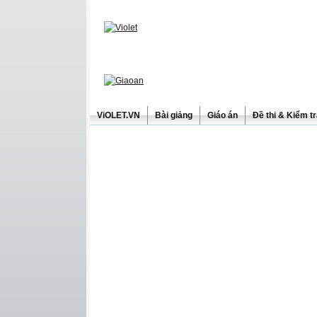
ViOLET.VN
Bài giảng
Giáo án
Đề thi & Kiểm t