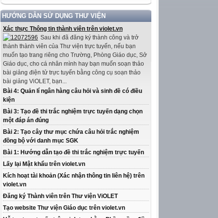
HƯỚNG DẪN SỬ DỤNG THƯ VIỆN
Xác thực Thông tin thành viên trên violet.vn
Sau khi đã đăng ký thành công và trở
thành thành viên của Thư viện trực tuyến, nếu bạn
muốn tạo trang riêng cho Trường, Phòng Giáo dục, Sở
Giáo dục, cho cá nhân mình hay bạn muốn soạn thảo
bài giảng điện tử trực tuyến bằng công cụ soạn thảo
bài giảng ViOLET, bạn...
Bài 4: Quản lí ngân hàng câu hỏi và sinh đề có điều
kiện
Bài 3: Tạo đề thi trắc nghiệm trực tuyến dạng chọn
một đáp án đúng
Bài 2: Tạo cây thư mục chứa câu hỏi trắc nghiệm
đồng bộ với danh mục SGK
Bài 1: Hướng dẫn tạo đề thi trắc nghiệm trực tuyến
Lấy lại Mật khẩu trên violet.vn
Kích hoạt tài khoản (Xác nhận thông tin liên hệ) trên
violet.vn
Đăng ký Thành viên trên Thư viện ViOLET
Tạo website Thư viện Giáo dục trên violet.vn