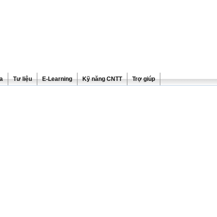
ra
Tư liệu
E-Learning
Kỹ năng CNTT
Trợ giúp