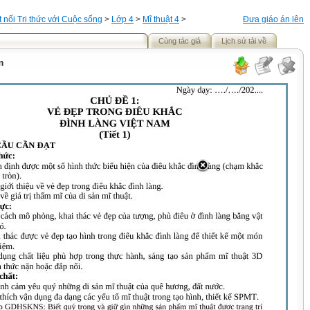
t nối Tri thức với Cuộc sống
>
Lớp 4
>
Mĩ thuật 4
>
Đưa giáo án lên
Cùng tác giả
Lịch sử tải về
m