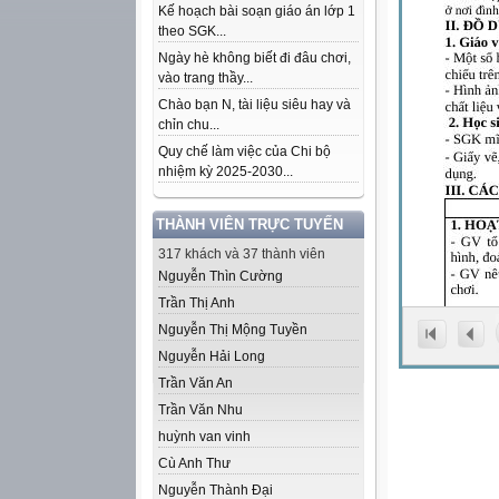
Kế hoạch bài soạn giáo án lớp 1
theo SGK...
Ngày hè không biết đi đâu chơi,
vào trang thầy...
Chào bạn N, tài liệu siêu hay và
chỉn chu...
Quy chế làm việc của Chi bộ
nhiệm kỳ 2025-2030...
THÀNH VIÊN TRỰC TUYẾN
317 khách và 37 thành viên
Nguyễn Thìn Cường
Trần Thị Anh
Nguyễn Thị Mộng Tuyền
Nguyễn Hải Long
Trần Văn An
Trần Văn Nhu
huỳnh van vinh
Cù Anh Thư
Nguyễn Thành Đại