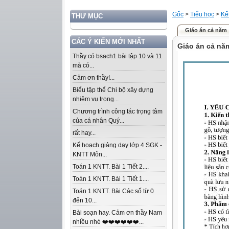
Gốc
>
Tiểu học
>
Kế
THƯ MỤC
Giáo án cả năm
CÁC Ý KIẾN MỚI NHẤT
Giáo án cả nă
Thầy có bsach1 bài tập 10 và 11
mà có...
Cảm ơn thầy!...
Biểu tập thể Chi bộ xây dựng
nhiệm vụ trọng...
Chương trình công tác trọng tâm
của cá nhân Quý...
rất hay...
Kế hoạch giảng dạy lớp 4 SGK -
KNTT Môn...
Toán 1 KNTT. Bài 1 Tiết 2....
Toán 1 KNTT. Bài 1 Tiết 1....
Toán 1 KNTT. Bài Các số từ 0
đến 10...
Bài soạn hay. Cảm ơn thầy Nam
nhiều nhé ❤️❤️❤️❤️❤️❤️...