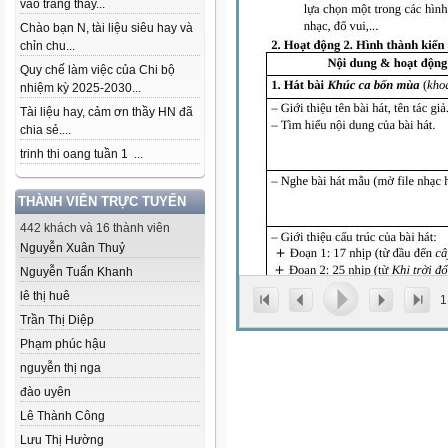
vào trang thầy...
Chào bạn N, tài liệu siêu hay và
chỉn chu...
Quy chế làm việc của Chi bộ
nhiệm kỳ 2025-2030...
Tài liệu hay, cảm ơn thầy HN đã
chia sẻ....
trinh thi oang tuần 1 ...
THÀNH VIÊN TRỰC TUYẾN
442 khách và 16 thành viên
Nguyễn Xuân Thuỷ
Nguyễn Tuấn Khanh
lê thị huê
1
Trần Thị Diệp
Phạm phúc hậu
nguyễn thị nga
đào uyên
Lê Thành Công
Lưu Thị Hường