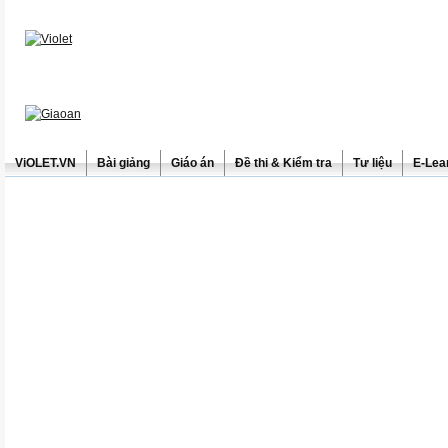
ViOLET.VN
Bài giảng
Giáo án
Đề thi & Kiểm tra
Tư liệu
E-Lea