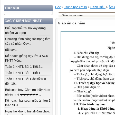
Gốc
>
Trung học cơ sở
>
Cánh Diều
>
Âm 
THƯ MỤC
Giáo án cả năm
CÁC Ý KIẾN MỚI NHẤT
Giáo án cả năm
Biểu tập thể Chi bộ xây dựng
nhiệm vụ trọng...
Chương trình công tác trọng tâm
của cá nhân Quý...
rất hay...
Kế hoạch giảng dạy lớp 4 SGK -
KNTT Môn...
Toán 1 KNTT. Bài 1 Tiết 2....
Toán 1 KNTT. Bài 1 Tiết 1....
Toán 1 KNTT. Bài Các số từ 0
đến 10...
Bài soạn hay. Cảm ơn thầy Nam
nhiều nhé ❤️❤️❤️❤️❤️❤️...
Kế hoạch bài soạn giáo án lớp 1
theo SGK...
Ngày hè không biết đi đâu chơi,