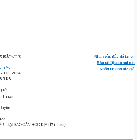
ợc thẩm định
)
Nhấn vào đây để tải về
Báo tài liệu có sai sót
Anh Vũ
Nhắn tin cho tác giả
' 23-02-2024
8.5 KB
gười
n Thuận.
 Huyên
023
U - TẠI SAO CẦN HỌC ĐỊA LÍ? ( 1 tiết)