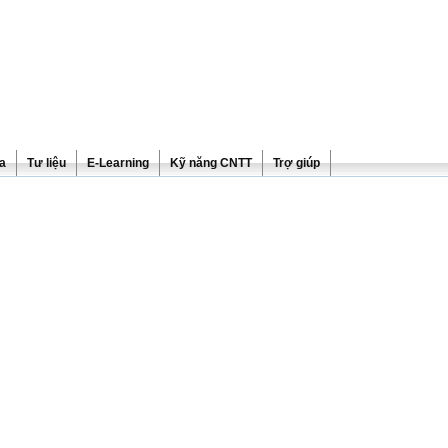
ra
Tư liệu
E-Learning
Kỹ năng CNTT
Trợ giúp