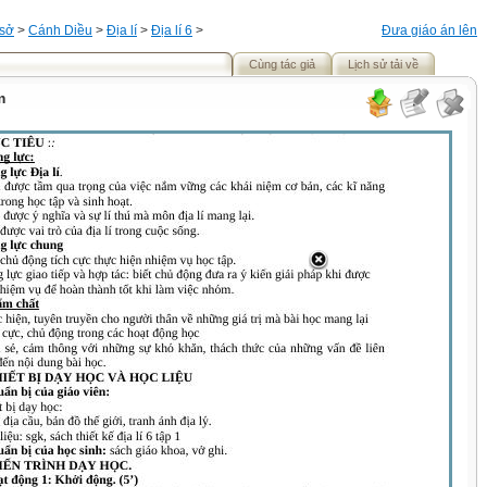
 sở
>
Cánh Diều
>
Địa lí
>
Địa lí 6
>
Đưa giáo án lên
Cùng tác giả
Lịch sử tải về
m