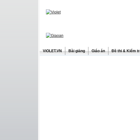
ViOLET.VN
Bài giảng
Giáo án
Đề thi & Kiểm t