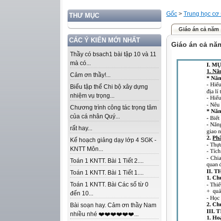
Gốc
>
Trung học cơ
THƯ MỤC
Giáo án cả năm
CÁC Ý KIẾN MỚI NHẤT
Giáo án cả nă
Thầy có bsach1 bài tập 10 và 11
mà có...
Cảm ơn thầy!...
Biểu tập thể Chi bộ xây dựng
nhiệm vụ trọng...
Chương trình công tác trọng tâm
của cá nhân Quý...
rất hay...
Kế hoạch giảng dạy lớp 4 SGK -
KNTT Môn...
Toán 1 KNTT. Bài 1 Tiết 2....
Toán 1 KNTT. Bài 1 Tiết 1....
Toán 1 KNTT. Bài Các số từ 0
đến 10...
Bài soạn hay. Cảm ơn thầy Nam
nhiều nhé ❤️❤️❤️❤️❤️❤️...