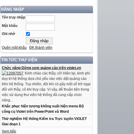
ĐĂNG NHẬP
Tên truy nhập
Mật khẩu
Ghi nhớ
Quên mật khẩu
ĐK thành viên
TIN TỨC THƯ VIỆN
Chức năng Dừng xem quảng cáo trên violet.vn
Kính chào các thầy, cô! Hiện tại, kinh phí
duy trì hệ thống dựa chủ yếu vào việc đặt quảng cáo
trên hệ thống. Tuy nhiên, đôi khi có gây một số trở ngại
đối với thầy, cô khi truy cập. Vì vậy, để thuận tiện trong
việc sử dụng thư viện hệ thống đã cung cấp chức
năng...
Khắc phục hiện tượng không xuất hiện menu Bộ
công cụ Violet trên PowerPoint và Word
Thử nghiệm Hệ thống Kiểm tra Trực tuyến ViOLET
Giai đoạn 1
Xem tiếp