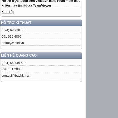
Hỗ trợ trực tuyến trên violet.vn bằng Phần mềm điều
khiển máy tính từ xa TeamViewer
Xem tiếp
HỖ TRỢ KĨ THUẬT
(024) 62 930 536
091 912 4899
hotro@violet.vn
LIÊN HỆ QUẢNG CÁO
(024) 66 745 632
096 181 2005
contact@bachkim.vn