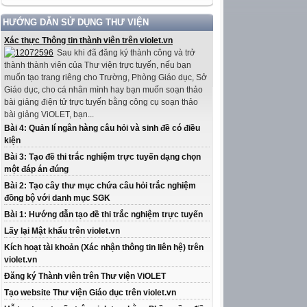
HƯỚNG DẪN SỬ DỤNG THƯ VIỆN
Xác thực Thông tin thành viên trên violet.vn
Sau khi đã đăng ký thành công và trở
thành thành viên của Thư viện trực tuyến, nếu bạn
muốn tạo trang riêng cho Trường, Phòng Giáo dục, Sở
Giáo dục, cho cá nhân mình hay bạn muốn soạn thảo
bài giảng điện tử trực tuyến bằng công cụ soạn thảo
bài giảng ViOLET, bạn...
Bài 4: Quản lí ngân hàng câu hỏi và sinh đề có điều
kiện
Bài 3: Tạo đề thi trắc nghiệm trực tuyến dạng chọn
một đáp án đúng
Bài 2: Tạo cây thư mục chứa câu hỏi trắc nghiệm
đồng bộ với danh mục SGK
Bài 1: Hướng dẫn tạo đề thi trắc nghiệm trực tuyến
Lấy lại Mật khẩu trên violet.vn
Kích hoạt tài khoản (Xác nhận thông tin liên hệ) trên
violet.vn
Đăng ký Thành viên trên Thư viện ViOLET
Tạo website Thư viện Giáo dục trên violet.vn