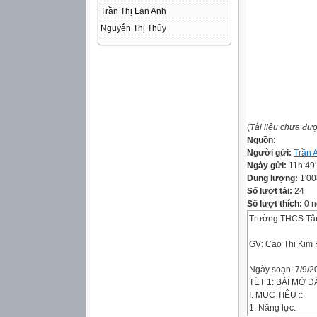
Trần Thị Lan Anh
Nguyễn Thị Thủy
(
Tài liệu chưa đư
Nguồn:
Người gửi:
Trần 
Ngày gửi:
11h:49
Dung lượng:
1'00
Số lượt tải:
24
Số lượt thích:
0 n
Trường THCS Tâ
GV: Cao Thị Kim
Ngày soạn: 7/9/2
TẾT 1: BÀI MỞ ĐẦ
I. MỤC TIÊU ::
1. Năng lực: