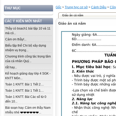
Gốc
>
Trung học cơ sở
>
Cánh Diều
>
Côn
THƯ MỤC
Giáo án cả năm
CÁC Ý KIẾN MỚI NHẤT
Giáo án cả năm
Thầy có bsach1 bài tập 10 và 11
mà có...
Cảm ơn thầy!...
Biểu tập thể Chi bộ xây dựng
nhiệm vụ trọng...
Chương trình công tác trọng tâm
của cá nhân Quý...
rất hay...
Kế hoạch giảng dạy lớp 4 SGK -
KNTT Môn...
Toán 1 KNTT. Bài 1 Tiết 2....
Toán 1 KNTT. Bài 1 Tiết 1....
Toán 1 KNTT. Bài Các số từ 0
đến 10...
Bài soạn hay. Cảm ơn thầy Nam
nhiều nhé ❤️❤️❤️❤️❤️❤️...