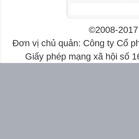
Trường THCS Tân Khánh
GV Nguyễn Thị Tuyết Mai
©2008-2017 
KHBD môn Công Nghệ 6
Đơn vị chủ quản: Công ty Cổ p
2
Giấy phép mạng xã hội số 
Năm học: 2022-2023
sống.
- Trách nhiệm: Tích cực trong 
II. THIẾT BỊ DẠY HỌC VÀ HỌ
1. Chuẩn bị của giáo viên
- Giấy A4. Phiếu học tập. Bài t
2. Chuẩn bị của Học sinh