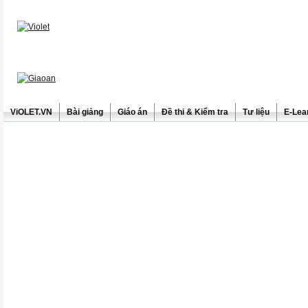
ViOLET.VN
Bài giảng
Giáo án
Đề thi & Kiểm tra
Tư liệu
E-Lea