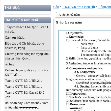
Gốc
>
THCS (Chương trình cũ)
>
Tiếng An
THƯ MỤC
Giáo án cả năm
CÁC Ý KIẾN MỚI NHẤT
Giáo án cả năm
Thầy có bsach1 bài tập 10 và 11
mà có...
Cảm ơn thầy!...
Biểu tập thể Chi bộ xây dựng
nhiệm vụ trọng...
Chương trình công tác trọng tâm
của cá nhân Quý...
rất hay...
Kế hoạch giảng dạy lớp 4 SGK -
KNTT Môn...
Toán 1 KNTT. Bài 1 Tiết 2....
Toán 1 KNTT. Bài 1 Tiết 1....
Toán 1 KNTT. Bài Các số từ 0
đến 10...
Bài soạn hay. Cảm ơn thầy Nam
nhiều nhé ❤️❤️❤️❤️❤️❤️...