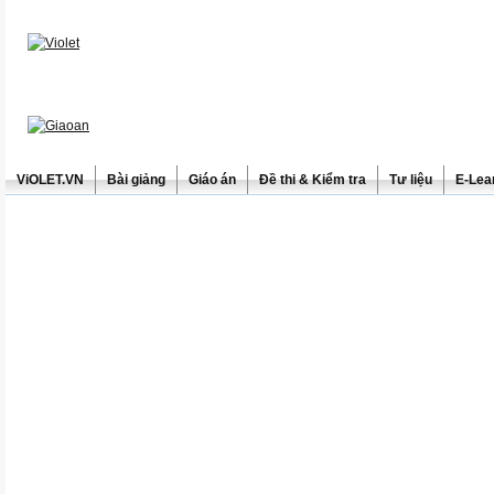
ViOLET.VN
Bài giảng
Giáo án
Đề thi & Kiểm tra
Tư liệu
E-Lea