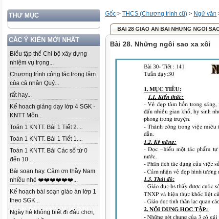
Gốc
>
THCS (Chương trình cũ)
>
Ngữ văn
THƯ MỤC
BAI 28 GIAO AN BAI NHƯNG NGOI SAO
CÁC Ý KIẾN MỚI NHẤT
Bài 28. Những ngôi sao xa xôi
Biểu tập thể Chi bộ xây dựng
nhiệm vụ trọng...
Chương trình công tác trọng tâm
của cá nhân Quý...
rất hay...
Kế hoạch giảng dạy lớp 4 SGK -
KNTT Môn...
Toán 1 KNTT. Bài 1 Tiết 2....
Toán 1 KNTT. Bài 1 Tiết 1....
Toán 1 KNTT. Bài Các số từ 0
đến 10...
Bài soạn hay. Cảm ơn thầy Nam
nhiều nhé ❤️❤️❤️❤️❤️❤️...
Kế hoạch bài soạn giáo án lớp 1
theo SGK...
Ngày hè không biết đi đâu chơi,