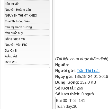
trần thị yến
Nguyễn Hoàng Lân
NGUYỂN THỊ MỸ KHÉO
Thái Thị Hồng Yến
tràn thị thanh hương
trần quốc huy
Đặng Ngọc Mai
Nguyễn Văn Phú
Dai Ca B
A Âsd Ád
(
Tài liệu chưa được thẩm định
)
Đình Phú
Nguồn:
Người gửi:
Trần Thị Loát
Ngày gửi:
18h:18' 24-01-2016
Dung lượng:
132.0 KB
Số lượt tải:
269
Số lượt thích:
0 người
Bài 30- Tiết : 141
Tuần dạy:30