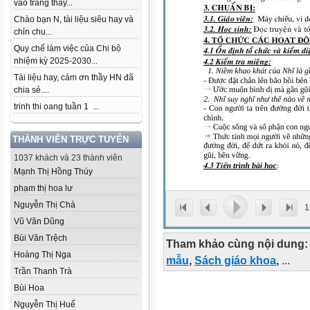
vào trang thầy...
Chào bạn N, tài liệu siêu hay và
chỉn chu...
Quy chế làm việc của Chi bộ
nhiệm kỳ 2025-2030...
Tài liệu hay, cảm ơn thầy HN đã
chia sẻ....
trinh thi oang tuần 1 ...
THÀNH VIÊN TRỰC TUYẾN
1037 khách và 23 thành viên
Mạnh Thị Hồng Thúy
phạm thị hoa lư
Nguyễn Thị Chà
1
Vũ Văn Dũng
Bùi Văn Trệch
Tham khảo cùng nội dung:
Hoàng Thị Nga
mẫu
,
Sách giáo khoa
,
...
Trần Thanh Trà
Bùi Hoa
Nguyễn Thị Huế