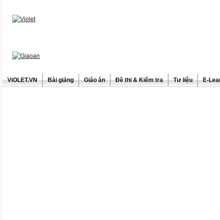
ViOLET.VN
Bài giảng
Giáo án
Đề thi & Kiểm tra
Tư liệu
E-Lea