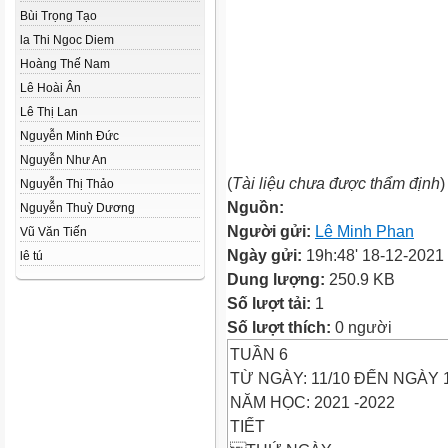
Bùi Trọng Tạo
la Thi Ngoc Diem
Hoàng Thế Nam
Lê Hoài Ân
Lê Thị Lan
Nguyễn Minh Đức
Nguyễn Như An
(
Tài liệu chưa được thẩm định
)
Nguyễn Thị Thảo
Nguồn:
Nguyễn Thuỳ Dương
Người gửi:
Lê Minh Phan
Vũ Văn Tiến
Ngày gửi:
19h:48' 18-12-2021
lê tú
Dung lượng:
250.9 KB
Số lượt tải:
1
Số lượt thích:
0 người
TUẦN 6
TỪ NGÀY: 11/10 ĐẾN NGÀY 1
NĂM HỌC: 2021 -2022
TIẾT