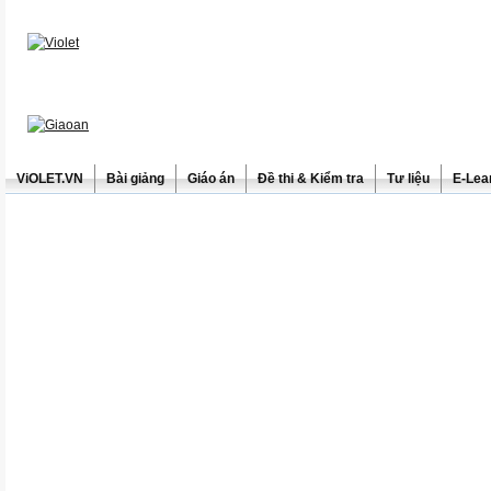
ViOLET.VN
Bài giảng
Giáo án
Đề thi & Kiểm tra
Tư liệu
E-Lea