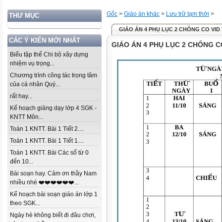
Gốc
>
Giáo án khác
>
Lưu trữ tạm thời
>
THƯ MỤC
GIÁO ÁN 4 PHỤ LỤC 2 CHỐNG CO VID
CÁC Ý KIẾN MỚI NHẤT
GIÁO ÁN 4 PHỤ LỤC 2 CHỐNG C
Biểu tập thể Chi bộ xây dựng
nhiệm vụ trọng...
Chương trình công tác trọng tâm
của cá nhân Quý...
rất hay...
Kế hoạch giảng dạy lớp 4 SGK -
KNTT Môn...
Toán 1 KNTT. Bài 1 Tiết 2....
Toán 1 KNTT. Bài 1 Tiết 1....
Toán 1 KNTT. Bài Các số từ 0
đến 10...
Bài soạn hay. Cảm ơn thầy Nam
nhiều nhé ❤️❤️❤️❤️❤️❤️...
Kế hoạch bài soạn giáo án lớp 1
theo SGK...
Ngày hè không biết đi đâu chơi,