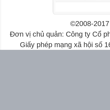

3
4
©2008-2017 


Đơn vị chủ quản: Công ty Cổ p
CHIỀU
LTVC
Giấy phép mạng xã hội số 
Lịch sử
Cách viết tên người tên địa 
LT viết tên người tên địa lí VN
Khởi nghĩa Hai Bà Trưng

1
2
3
4