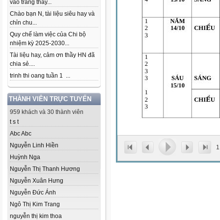
vào trang thầy...
Chào bạn N, tài liệu siêu hay và
chỉn chu...
Quy chế làm việc của Chi bộ
nhiệm kỳ 2025-2030...
Tài liệu hay, cảm ơn thầy HN đã
chia sẻ....
trinh thi oang tuần 1 ...
THÀNH VIÊN TRỰC TUYẾN
959 khách và 30 thành viên
t s t
Abc Abc
Nguyễn Linh Hiền
1
Huỳnh Nga
Nguyễn Thị Thanh Hương
Nguyễn Xuân Hưng
Nguyễn Đức Ánh
Ngô Thị Kim Trang
nguyễn thị kim thoa