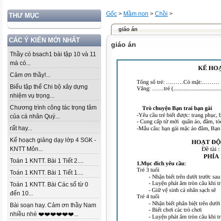
Gốc
>
Mầm non
>
Chồi
>
THƯ MỤC
giáo án
CÁC Ý KIẾN MỚI NHẤT
giáo án
Thầy có bsach1 bài tập 10 và 11
mà có...
Cảm ơn thầy!...
Biểu tập thể Chi bộ xây dựng
nhiệm vụ trọng...
Chương trình công tác trọng tâm
của cá nhân Quý...
rất hay...
Kế hoạch giảng dạy lớp 4 SGK -
KNTT Môn...
Toán 1 KNTT. Bài 1 Tiết 2....
Toán 1 KNTT. Bài 1 Tiết 1....
Toán 1 KNTT. Bài Các số từ 0
đến 10...
Bài soạn hay. Cảm ơn thầy Nam
nhiều nhé ❤️❤️❤️❤️❤️❤️...