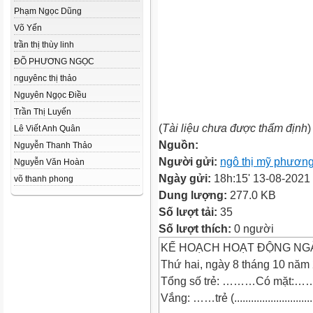
Phạm Ngọc Dũng
Võ Yến
trần thị thùy linh
ĐÕ PHƯƠNG NGỌC
nguyênc thị thảo
Nguyên Ngọc Điều
Trần Thị Luyến
(
Tài liệu chưa được thẩm định
)
Lê Viết Anh Quân
Nguồn:
Nguyễn Thanh Thảo
Người gửi:
ngô thị mỹ phươn
Nguyễn Văn Hoàn
Ngày gửi:
18h:15' 13-08-2021
võ thanh phong
Dung lượng:
277.0 KB
Số lượt tải:
35
Số lượt thích:
0 người
KẾ HOẠCH HOẠT ĐỘNG NG
Thứ hai, ngày 8 tháng 10 năm
Tổng số trẻ: ………Có mặt:……
Vắng: ……trẻ (...............................