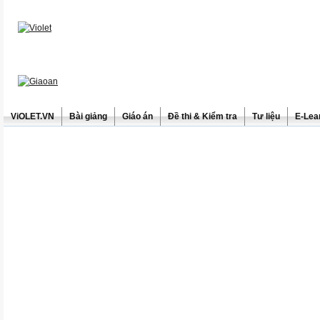
ViOLET.VN
Bài giảng
Giáo án
Đề thi & Kiểm tra
Tư liệu
E-Lea