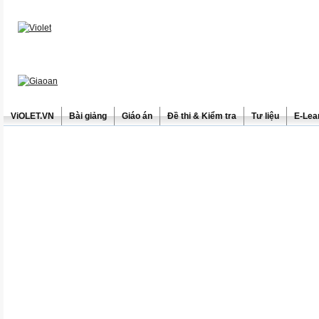
ViOLET.VN
Bài giảng
Giáo án
Đề thi & Kiểm tra
Tư liệu
E-Lea