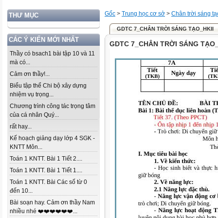
Gốc
>
Trung học cơ sở
>
Chân trời sáng tạ
THƯ MỤC
GDTC 7_CHÂN TRỜI SÁNG TẠO_HKII
CÁC Ý KIẾN MỚI NHẤT
GDTC 7_CHÂN TRỜI SÁNG TẠO_
Thầy có bsach1 bài tập 10 và 11
mà có...
Cảm ơn thầy!...
Biểu tập thể Chi bộ xây dựng
nhiệm vụ trọng...
Chương trình công tác trọng tâm
của cá nhân Quý...
rất hay...
Kế hoạch giảng dạy lớp 4 SGK -
KNTT Môn...
Toán 1 KNTT. Bài 1 Tiết 2....
Toán 1 KNTT. Bài 1 Tiết 1....
Toán 1 KNTT. Bài Các số từ 0
đến 10...
Bài soạn hay. Cảm ơn thầy Nam
nhiều nhé ❤️❤️❤️❤️❤️❤️...