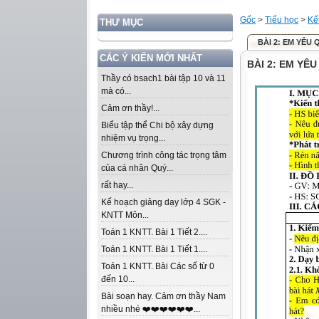
Gốc
>
Tiểu học
>
Kế
THƯ MỤC
BÀI 2: EM YÊU
CÁC Ý KIẾN MỚI NHẤT
BÀI 2: EM YÊU
Thầy có bsach1 bài tập 10 và 11
mà có...
Cảm ơn thầy!...
Biểu tập thể Chi bộ xây dựng
nhiệm vụ trọng...
Chương trình công tác trọng tâm
của cá nhân Quý...
rất hay...
Kế hoạch giảng dạy lớp 4 SGK -
KNTT Môn...
Toán 1 KNTT. Bài 1 Tiết 2....
Toán 1 KNTT. Bài 1 Tiết 1....
Toán 1 KNTT. Bài Các số từ 0
đến 10...
Bài soạn hay. Cảm ơn thầy Nam
nhiều nhé ❤️❤️❤️❤️❤️❤️...