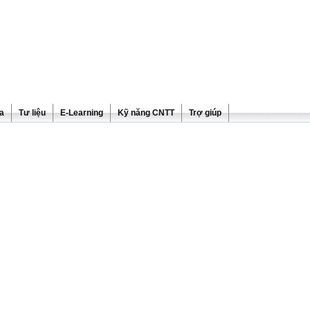
ra
Tư liệu
E-Learning
Kỹ năng CNTT
Trợ giúp