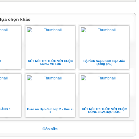
sát tranh sgk/tr.11, YC thảo luận nhóm đôi: Các bạn trong tranh đã làm gì để
u quê hương?
chia sẻ.
 lựa chọn khác
3
KẾT NỐI TRI THỨC VỚI CUỘC
Bộ hình Scan SGK Đạo đức
 thể hiện tình yêu quê hương?
SỐNG VBT-ĐĐ
(công phu)
uyên dương.
 nhiều cách đẻ thiện hiện tình yêu quê hương như: yêu thương gia đình, kính
o, yêu quý bạn bè, trường lớp, biết ơn người có công với quê hương, đất nước;
 thiên nhiên,…
ò:
 bài gì?
 dụng bài học vào cuộc sống.
c.
HÁNG 1
Giáo án Đạo đức lớp 2 - Học kì
KẾT NỐI TRI THỨC VỚI CUỘC
1
SỐNG SGV-ĐẠO ĐỨC
Còn nữa...