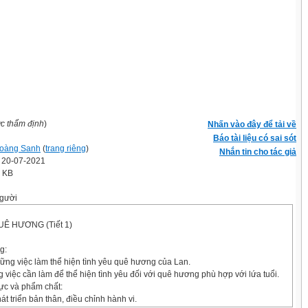
ợc thẩm định
)
Nhấn vào đây để tải về
Báo tài liệu có sai sót
oàng Sanh
(
trang riêng
)
Nhắn tin cho tác giả
' 20-07-2021
0 KB
gười
UÊ HƯƠNG (Tiết 1)
g:
hững việc làm thể hiện tình yêu quê hương của Lan.
việc cần làm để thể hiện tình yêu đối với quê hương phù hợp với lứa tuổi.
lực và phẩm chất:
át triển bản thân, điều chỉnh hành vi.