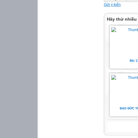
- GV cho HS quan 
Gửi ý kiến
thể hiện tình yê
- Tổ chức cho HS 
Hãy thử nhiều
Bài 1
- Em đã làm gì để
- GV nhận xét, t
- GV chốt: Có rất
trọng thầy cô giá
chăm sóc, bảo vệ
3. Củng cố, dặn d
- Hôm nay em học
- Về nhà hãy vận
- Nhận xét giờ họ
ĐẠO ĐỨC T

- 2-3 HS nêu.