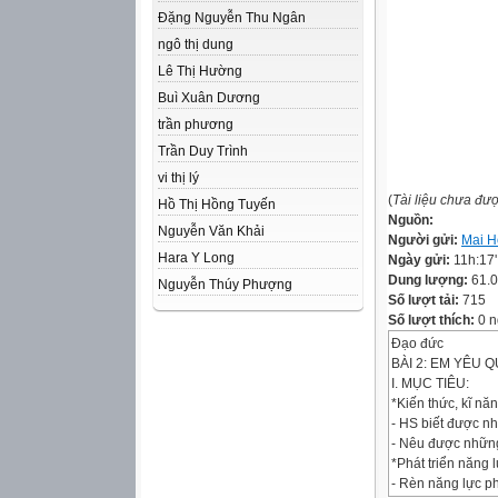
Đặng Nguyễn Thu Ngân
ngô thị dung
Lê Thị Hường
Buì Xuân Dương
trần phương
Trần Duy Trình
vi thị lý
(
Tài liệu chưa đư
Hồ Thị Hồng Tuyến
Nguồn:
Nguyễn Văn Khải
Người gửi:
Mai H
Hara Y Long
Ngày gửi:
11h:17
Dung lượng:
61.
Nguyễn Thúy Phượng
Số lượt tải:
715
Số lượt thích:
0 n
Đạo đức
BÀI 2: EM YÊU Q
I. MỤC TIÊU:
*Kiến thức, kĩ năn
- HS biết được n
- Nêu được những 
*Phát triển năng 
- Rèn năng lực ph