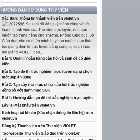
HƯỚNG DẪN SỬ DỤNG THƯ VIỆN
Xác thực Thông tin thành viên trên violet.vn
Sau khi đã đăng ký thành công và trở
thành thành viên của Thư viện trực tuyến, nếu bạn
muốn tạo trang riêng cho Trường, Phòng Giáo dục, Sở
Giáo dục, cho cá nhân mình hay bạn muốn soạn thảo
bài giảng điện tử trực tuyến bằng công cụ soạn thảo
bài giảng ViOLET, bạn...
Bài 4: Quản lí ngân hàng câu hỏi và sinh đề có điều
kiện
Bài 3: Tạo đề thi trắc nghiệm trực tuyến dạng chọn
một đáp án đúng
Bài 2: Tạo cây thư mục chứa câu hỏi trắc nghiệm
đồng bộ với danh mục SGK
Bài 1: Hướng dẫn tạo đề thi trắc nghiệm trực tuyến
Lấy lại Mật khẩu trên violet.vn
Kích hoạt tài khoản (Xác nhận thông tin liên hệ) trên
violet.vn
Đăng ký Thành viên trên Thư viện ViOLET
Tạo website Thư viện Giáo dục trên violet.vn