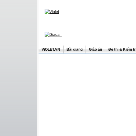
ViOLET.VN
Bài giảng
Giáo án
Đề thi & Kiểm t