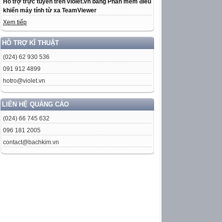
Hỗ trợ trực tuyến trên violet.vn bằng Phần mềm điều
khiển máy tính từ xa TeamViewer
Xem tiếp
HỖ TRỢ KĨ THUẬT
(024) 62 930 536
091 912 4899
hotro@violet.vn
LIÊN HỆ QUẢNG CÁO
(024) 66 745 632
096 181 2005
contact@bachkim.vn