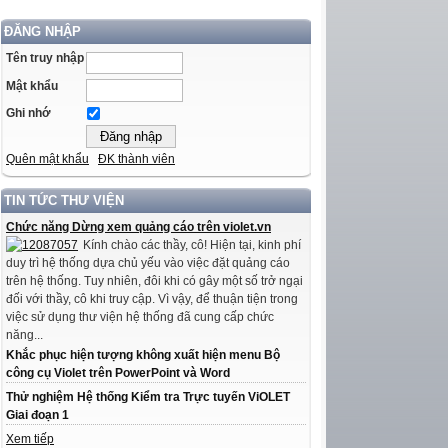
ĐĂNG NHẬP
Tên truy nhập
Mật khẩu
Ghi nhớ
Quên mật khẩu
ĐK thành viên
TIN TỨC THƯ VIỆN
Chức năng Dừng xem quảng cáo trên violet.vn
Kính chào các thầy, cô! Hiện tại, kinh phí
duy trì hệ thống dựa chủ yếu vào việc đặt quảng cáo
trên hệ thống. Tuy nhiên, đôi khi có gây một số trở ngại
đối với thầy, cô khi truy cập. Vì vậy, để thuận tiện trong
việc sử dụng thư viện hệ thống đã cung cấp chức
năng...
Khắc phục hiện tượng không xuất hiện menu Bộ
công cụ Violet trên PowerPoint và Word
Thử nghiệm Hệ thống Kiểm tra Trực tuyến ViOLET
Giai đoạn 1
Xem tiếp