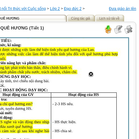
t nối Tri thức với Cuộc sống
>
Lớp 2
>
Đạo đức 2
>
Đưa giáo án lên
 QUÊ HƯƠNG
Cùng tác giả
Lịch sử tải về
 QUÊ HƯƠNG (Tiết 1)