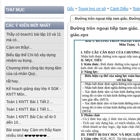
Gốc
>
Trung học cơ sở
>
Cánh Diều
>
Toá
THƯ MỤC
Đường tròn ngoại tiếp tam giác. Đường t
CÁC Ý KIẾN MỚI NHẤT
Đường tròn ngoại tiếp tam giác.
Thầy có bsach1 bài tập 10 và 11
giác.xps
mà có...
Cảm ơn thầy!...
Biểu tập thể Chi bộ xây dựng
nhiệm vụ trọng...
Chương trình công tác trọng tâm
của cá nhân Quý...
rất hay...
Kế hoạch giảng dạy lớp 4 SGK -
KNTT Môn...
Toán 1 KNTT. Bài 1 Tiết 2....
Toán 1 KNTT. Bài 1 Tiết 1....
Toán 1 KNTT. Bài Các số từ 0
đến 10...
Bài soạn hay. Cảm ơn thầy Nam
nhiều nhé ❤️❤️❤️❤️❤️❤️...