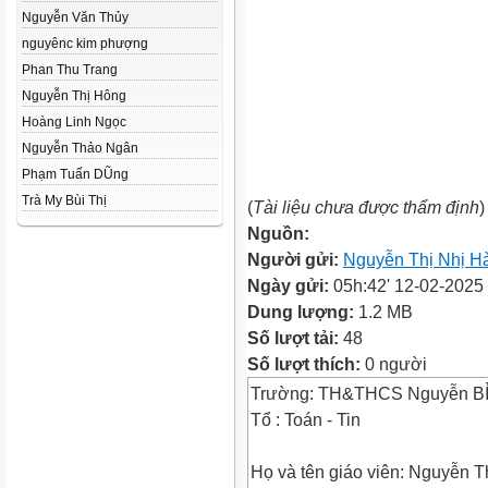
Nguyễn Văn Thủy
nguyênc kim phượng
Phan Thu Trang
Nguyễn Thị Hông
Hoàng Linh Ngọc
Nguyễn Thảo Ngân
Phạm Tuấn DŨng
Trà My Bùi Thị
(
Tài liệu chưa được thẩm định
)
Nguồn:
Người gửi:
Nguyễn Thị Nhị H
Ngày gửi:
05h:42' 12-02-2025
Dung lượng:
1.2 MB
Số lượt tải:
48
Số lượt thích:
0 người
Trường: TH&THCS Nguyễn BỈ
Tổ : Toán - Tin
Họ và tên giáo viên: Nguyễn T