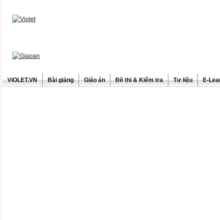
ViOLET.VN
Bài giảng
Giáo án
Đề thi & Kiểm tra
Tư liệu
E-Lea