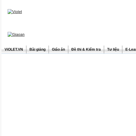
ViOLET.VN
Bài giảng
Giáo án
Đề thi & Kiểm tra
Tư liệu
E-Lea