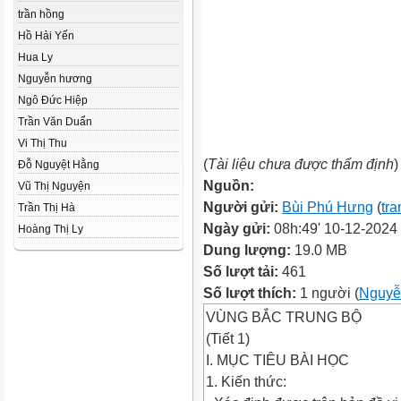
trần hồng
Hồ Hải Yến
Hua Ly
Nguyễn hương
Ngô Đức Hiệp
Trần Văn Duẩn
Vi Thị Thu
(
Tài liệu chưa được thẩm định
)
Đỗ Nguyệt Hằng
Nguồn:
Vũ Thị Nguyện
Người gửi:
Bùi Phú Hưng
(
tra
Trần Thị Hà
Ngày gửi:
08h:49' 10-12-2024
Hoàng Thị Ly
Dung lượng:
19.0 MB
Số lượt tải:
461
Số lượt thích:
1 người (
Nguyễ
VÙNG BẮC TRUNG BỘ
(Tiết 1)
I. MỤC TIÊU BÀI HỌC
1. Kiến thức: