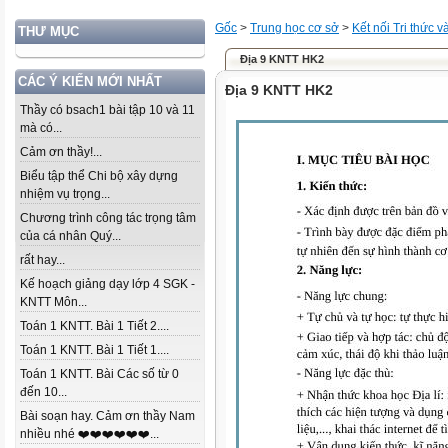
Gốc
>
Trung học cơ sở
>
Kết nối Tri thức 
THƯ MỤC
Địa 9 KNTT HK2
CÁC Ý KIẾN MỚI NHẤT
Địa 9 KNTT HK2
Thầy có bsach1 bài tập 10 và 11
mà có...
Cảm ơn thầy!...
Biểu tập thể Chi bộ xây dựng
nhiệm vụ trọng...
Chương trình công tác trọng tâm
của cá nhân Quý...
rất hay...
Kế hoạch giảng dạy lớp 4 SGK -
KNTT Môn...
Toán 1 KNTT. Bài 1 Tiết 2....
Toán 1 KNTT. Bài 1 Tiết 1....
Toán 1 KNTT. Bài Các số từ 0
đến 10...
Bài soạn hay. Cảm ơn thầy Nam
nhiều nhé ❤️❤️❤️❤️❤️❤️...