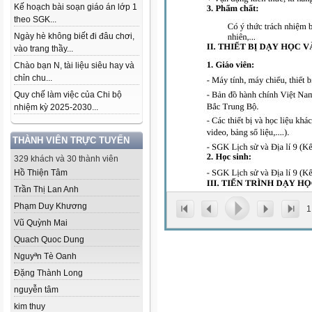
Kế hoạch bài soạn giáo án lớp 1
theo SGK...
Ngày hè không biết đi đâu chơi,
vào trang thầy...
Chào bạn N, tài liệu siêu hay và
chỉn chu...
Quy chế làm việc của Chi bộ
nhiệm kỳ 2025-2030...
THÀNH VIÊN TRỰC TUYẾN
329 khách và 30 thành viên
Hồ Thiện Tâm
Trần Thị Lan Anh
Phạm Duy Khương
1
Vũ Quỳnh Mai
Quach Quoc Dung
Nguyªn Tè Oanh
Đặng Thành Long
nguyễn tâm
kim thuy