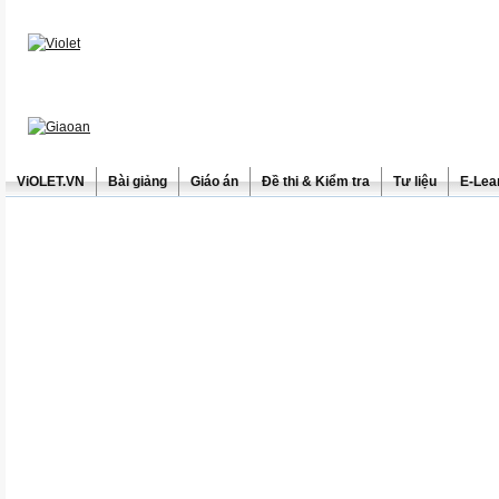
ViOLET.VN
Bài giảng
Giáo án
Đề thi & Kiểm tra
Tư liệu
E-Lea