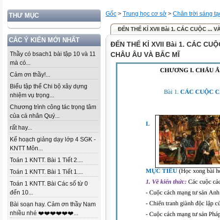
Gốc
>
Trung học cơ sở
>
Chân trời sáng tạ
THƯ MỤC
ĐẾN THẾ KỈ XVII Bài 1. CÁC CUỘC ... V
CÁC Ý KIẾN MỚI NHẤT
ĐẾN THẾ KỈ XVII Bài 1. CÁC C
Thầy có bsach1 bài tập 10 và 11
CHÂU ÂU VÀ BẮC MĨ
mà có...
Cảm ơn thầy!...
Biểu tập thể Chi bộ xây dựng
nhiệm vụ trọng...
Chương trình công tác trọng tâm
của cá nhân Quý...
rất hay...
Kế hoạch giảng dạy lớp 4 SGK -
KNTT Môn...
Toán 1 KNTT. Bài 1 Tiết 2....
Toán 1 KNTT. Bài 1 Tiết 1....
Toán 1 KNTT. Bài Các số từ 0
đến 10...
Bài soạn hay. Cảm ơn thầy Nam
nhiều nhé ❤️❤️❤️❤️❤️❤️...