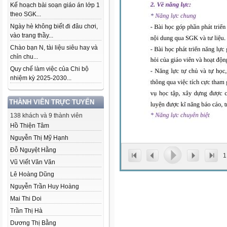
Kế hoạch bài soạn giáo án lớp 1
theo SGK...
Ngày hè không biết đi đâu chơi,
vào trang thầy...
Chào bạn N, tài liệu siêu hay và
chỉn chu...
Quy chế làm việc của Chi bộ
nhiệm kỳ 2025-2030...
THÀNH VIÊN TRỰC TUYẾN
138 khách và 9 thành viên
Hồ Thiện Tâm
Nguyễn Thị Mỹ Hạnh
Đỗ Nguyệt Hằng
1
Vũ Viết Văn Văn
Lê Hoàng Dũng
Nguyễn Trần Huy Hoàng
Mai Thi Doi
Trần Thị Hà
Dương Thị Bằng