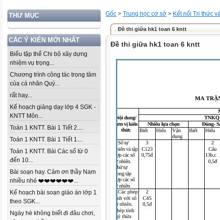
Gốc
>
Trung học cơ sở
>
Kết nối Tri thức 
THƯ MỤC
Đề thi giữa hk1 toan 6 kntt
CÁC Ý KIẾN MỚI NHẤT
Đề thi giữa hk1 toan 6 kntt
Biểu tập thể Chi bộ xây dựng
nhiệm vụ trọng...
Chương trình công tác trọng tâm
của cá nhân Quý...
rất hay...
Kế hoạch giảng dạy lớp 4 SGK -
KNTT Môn...
Toán 1 KNTT. Bài 1 Tiết 2....
Toán 1 KNTT. Bài 1 Tiết 1....
Toán 1 KNTT. Bài Các số từ 0
đến 10...
Bài soạn hay. Cảm ơn thầy Nam
nhiều nhé ❤️❤️❤️❤️❤️❤️...
Kế hoạch bài soạn giáo án lớp 1
theo SGK...
Ngày hè không biết đi đâu chơi,