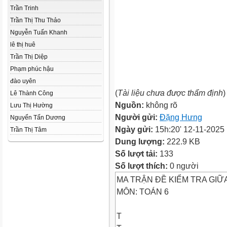
Trần Trinh
Trần Thị Thu Thảo
Nguyễn Tuấn Khanh
lê thị huê
Trần Thị Diệp
Phạm phúc hậu
đào uyên
(
Tài liệu chưa được thẩm định
)
Lê Thành Công
Nguồn:
không rõ
Lưu Thị Hường
Người gửi:
Đặng Hưng
Nguyển Tấn Dương
Ngày gửi:
15h:20' 12-11-2025
Trần Thị Tâm
Dung lượng:
222.9 KB
Số lượt tải:
133
Số lượt thích:
0 người
MA TRẬN ĐỀ KIỂM TRA GIỮA 
MÔN: TOÁN 6
T