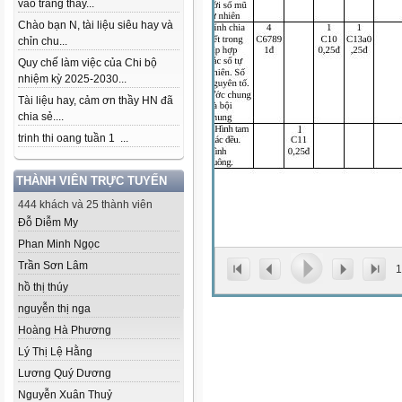
vào trang thầy...
Chào bạn N, tài liệu siêu hay và
chỉn chu...
Quy chế làm việc của Chi bộ
nhiệm kỳ 2025-2030...
Tài liệu hay, cảm ơn thầy HN đã
chia sẻ....
trinh thi oang tuần 1 ...
THÀNH VIÊN TRỰC TUYẾN
444 khách và 25 thành viên
Đỗ Diễm My
Phan Minh Ngọc
Trần Sơn Lâm
1
hồ thị thúy
nguyễn thị nga
Hoàng Hà Phương
Lý Thị Lệ Hằng
Lương Quý Dương
Nguyễn Xuân Thuỷ