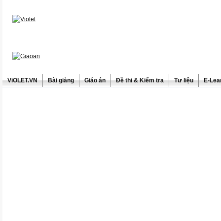
ViOLET.VN
Bài giảng
Giáo án
Đề thi & Kiểm tra
Tư liệu
E-Lea