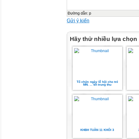
Đường dẫn
:
p
Gửi ý kiến
Hãy thử nhiều lựa chọn
Tổ chức ngày lễ hội cho trẻ
MN. ... tết trung thu
KHBH TUẦN 11 KHỐI 3