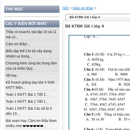
Gốc
>
Giáo án khác
>
THƯ MỤC
Đề KTĐK GK I lớp 4
CÁC Ý KIẾN MỚI NHẤT
Đề KTĐK GK I lớp 4
Thầy có bsach1 bài tập 10 và 11
mà có...
Cảm ơn thầy!...
Biểu tập thể Chi bộ xây dựng
nhiệm vụ trọng...
Chương trình công tác trọng tâm
của cá nhân Quý...
rất hay...
Kế hoạch giảng dạy lớp 4 SGK -
KNTT Môn...
Toán 1 KNTT. Bài 1 Tiết 2....
Toán 1 KNTT. Bài 1 Tiết 1....
Toán 1 KNTT. Bài Các số từ 0
đến 10...
Bài soạn hay. Cảm ơn thầy Nam
nhiều nhé ❤️❤️❤️❤️❤️❤️...