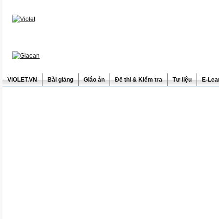
ViOLET.VN
Bài giảng
Giáo án
Đề thi & Kiểm tra
Tư liệu
E-Lea