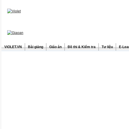
ViOLET.VN
Bài giảng
Giáo án
Đề thi & Kiểm tra
Tư liệu
E-Lea