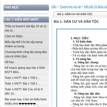
Gốc
>
Trung học cơ sở
>
Kết nối Tri thức 
THƯ MỤC
Bài 1. DÂN CƯ VÀ DÂN TỘC
CÁC Ý KIẾN MỚI NHẤT
Bài 1. DÂN CƯ VÀ DÂN TỘC
Thầy có bsach1 bài tập 10 và 11
mà có...
Cảm ơn thầy!...
Biểu tập thể Chi bộ xây dựng
nhiệm vụ trọng...
Chương trình công tác trọng tâm
của cá nhân Quý...
rất hay...
Kế hoạch giảng dạy lớp 4 SGK -
KNTT Môn...
Toán 1 KNTT. Bài 1 Tiết 2....
Toán 1 KNTT. Bài 1 Tiết 1....
Toán 1 KNTT. Bài Các số từ 0
đến 10...
Bài soạn hay. Cảm ơn thầy Nam
nhiều nhé ❤️❤️❤️❤️❤️❤️...