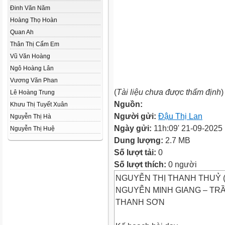
Đinh Văn Năm
Hoàng Thọ Hoàn
Quan Ah
Thân Thị Cẩm Em
Vũ Văn Hoàng
Ngô Hoàng Lân
Vương Văn Phan
(
Tài liệu chưa được thẩm định
)
Lê Hoàng Trung
Nguồn:
Khưu Thị Tuyết Xuân
Người gửi:
Đậu Thị Lan
Nguyễn Thị Hà
Ngày gửi:
11h:09' 21-09-2025
Nguyễn Thị Huệ
Dung lượng:
2.7 MB
Số lượt tải:
0
Số lượt thích:
0 người
NGUYỄN THỊ THANH THUỶ (C
NGUYỄN MINH GIANG – TR
THANH SƠN