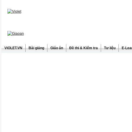
ViOLET.VN
Bài giảng
Giáo án
Đề thi & Kiểm tra
Tư liệu
E-Lea