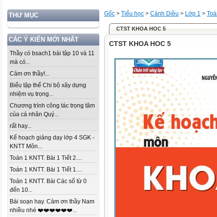
Gốc
>
Tiểu học
>
Cánh Diều
>
Lớp 1
>
Toá
THƯ MỤC
CTST KHOA HOC 5
CÁC Ý KIẾN MỚI NHẤT
CTST KHOA HOC 5
Thầy có bsach1 bài tập 10 và 11
mà có...
Cảm ơn thầy!...
Biểu tập thể Chi bộ xây dựng
nhiệm vụ trọng...
Chương trình công tác trọng tâm
của cá nhân Quý...
rất hay...
Kế hoạch giảng dạy lớp 4 SGK -
KNTT Môn...
Toán 1 KNTT. Bài 1 Tiết 2....
Toán 1 KNTT. Bài 1 Tiết 1....
Toán 1 KNTT. Bài Các số từ 0
đến 10...
Bài soạn hay. Cảm ơn thầy Nam
nhiều nhé ❤️❤️❤️❤️❤️❤️...