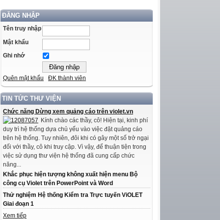
ĐĂNG NHẬP
Tên truy nhập
Mật khẩu
Ghi nhớ
Quên mật khẩu
ĐK thành viên
TIN TỨC THƯ VIỆN
Chức năng Dừng xem quảng cáo trên violet.vn
Kính chào các thầy, cô! Hiện tại, kinh phí
duy trì hệ thống dựa chủ yếu vào việc đặt quảng cáo
trên hệ thống. Tuy nhiên, đôi khi có gây một số trở ngại
đối với thầy, cô khi truy cập. Vì vậy, để thuận tiện trong
việc sử dụng thư viện hệ thống đã cung cấp chức
năng...
Khắc phục hiện tượng không xuất hiện menu Bộ
công cụ Violet trên PowerPoint và Word
Thử nghiệm Hệ thống Kiểm tra Trực tuyến ViOLET
Giai đoạn 1
Xem tiếp