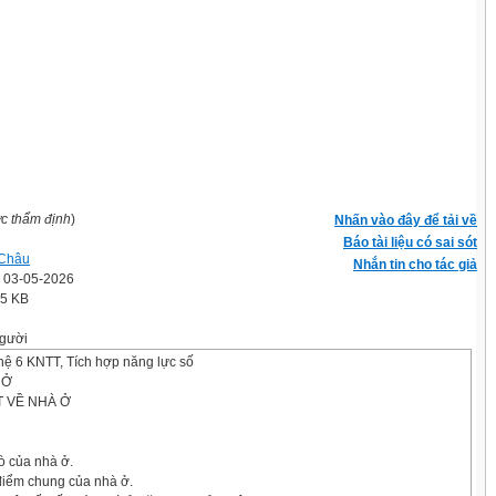
ợc thẩm định
)
Nhấn vào đây để tải về
Báo tài liệu có sai sót
 Châu
Nhắn tin cho tác giả
' 03-05-2026
.5 KB
gười
ệ 6 KNTT, Tích hợp năng lực số
 Ở
T VỀ NHÀ Ở
ò của nhà ở.
iểm chung của nhà ở.