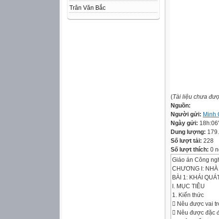
Trân Văn Bắc
(
Tài liệu chưa đư
Nguồn:
Người gửi:
Minh
Ngày gửi:
18h:06
Dung lượng:
179
Số lượt tải:
228
Số lượt thích:
0 n
Giáo án Công ngh
CHƯƠNG I: NHÀ
BÀI 1: KHÁI QUÁ
I. MỤC TIÊU
1. Kiến thức
 Nêu được vai tr
 Nêu được đặc đ