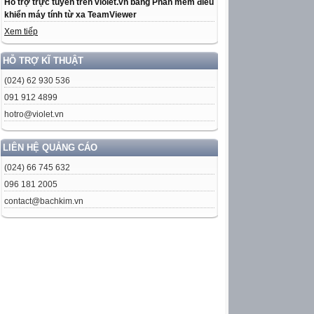
Hỗ trợ trực tuyến trên violet.vn bằng Phần mềm điều
khiển máy tính từ xa TeamViewer
Xem tiếp
HỖ TRỢ KĨ THUẬT
(024) 62 930 536
091 912 4899
hotro@violet.vn
LIÊN HỆ QUẢNG CÁO
(024) 66 745 632
096 181 2005
contact@bachkim.vn