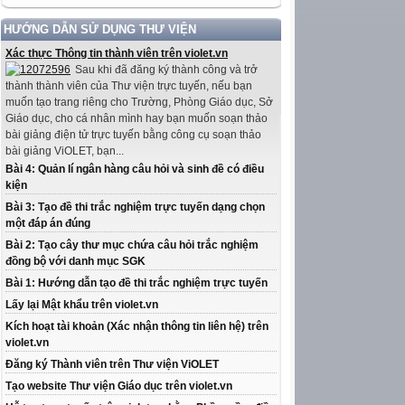
HƯỚNG DẪN SỬ DỤNG THƯ VIỆN
Xác thực Thông tin thành viên trên violet.vn
Sau khi đã đăng ký thành công và trở
thành thành viên của Thư viện trực tuyến, nếu bạn
muốn tạo trang riêng cho Trường, Phòng Giáo dục, Sở
Giáo dục, cho cá nhân mình hay bạn muốn soạn thảo
bài giảng điện tử trực tuyến bằng công cụ soạn thảo
bài giảng ViOLET, bạn...
Bài 4: Quản lí ngân hàng câu hỏi và sinh đề có điều
kiện
Bài 3: Tạo đề thi trắc nghiệm trực tuyến dạng chọn
một đáp án đúng
Bài 2: Tạo cây thư mục chứa câu hỏi trắc nghiệm
đồng bộ với danh mục SGK
Bài 1: Hướng dẫn tạo đề thi trắc nghiệm trực tuyến
Lấy lại Mật khẩu trên violet.vn
Kích hoạt tài khoản (Xác nhận thông tin liên hệ) trên
violet.vn
Đăng ký Thành viên trên Thư viện ViOLET
Tạo website Thư viện Giáo dục trên violet.vn