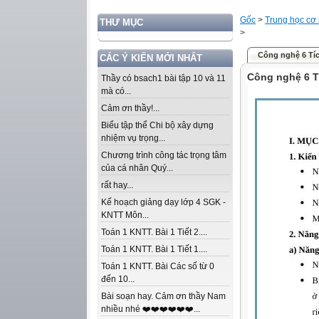
Gốc
>
Trung học cơ
THƯ MỤC
>
Công nghệ 6 Tí
CÁC Ý KIẾN MỚI NHẤT
Công nghệ 6 T
Thầy có bsach1 bài tập 10 và 11
mà có...
Cảm ơn thầy!...
Biểu tập thể Chi bộ xây dựng
nhiệm vụ trọng...
Chương trình công tác trọng tâm
của cá nhân Quý...
rất hay...
Kế hoạch giảng dạy lớp 4 SGK -
KNTT Môn...
Toán 1 KNTT. Bài 1 Tiết 2....
Toán 1 KNTT. Bài 1 Tiết 1....
Toán 1 KNTT. Bài Các số từ 0
đến 10...
Bài soạn hay. Cảm ơn thầy Nam
nhiều nhé ❤️❤️❤️❤️❤️❤️...