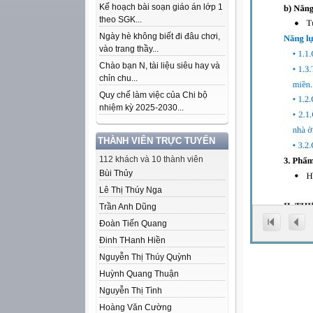
Kế hoạch bài soạn giáo án lớp 1
theo SGK...
Ngày hè không biết đi đâu chơi,
vào trang thầy...
Chào bạn N, tài liệu siêu hay và
chỉn chu...
Quy chế làm việc của Chi bộ
nhiệm kỳ 2025-2030...
THÀNH VIÊN TRỰC TUYẾN
112 khách và 10 thành viên
Bùi Thủy
Lê Thị Thúy Nga
Trần Anh Dũng
Đoàn Tiến Quang
Đinh THanh Hiền
Nguyễn Thị Thúy Quỳnh
Huỳnh Quang Thuận
Nguyễn Thị Tình
Hoàng Văn Cường