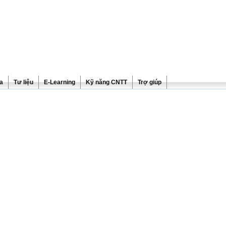
ra
Tư liệu
E-Learning
Kỹ năng CNTT
Trợ giúp