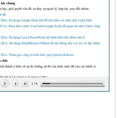
1
/
8