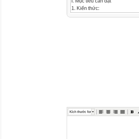
I. Mục tiêu cần đạt
1. Kiến thức:
- Hiểu được thân thể, sức khoẻ
phảI tự chăm sóc, rèn luyện thân
- Hiểu được ý nghĩa của việc t
- Nêu được cách tự chăm sóc, 
2. Thái độ:
- Có ý thức tự chăm sóc, rèn lu
3. Kĩ năng:
- Biết nhận xét, đánh giá hành 
- Biết đưa ra cách xử lí phù h
luyện thân thể .
- Biết đặt kế hoạch tự chăm só
theo kế hoạch đó.
4. Năng lực hướng tới : Nl hợp 
Kích thước font
II. Chuẩn bị
Chuẩn bị của giáo viên:
- Kế hoạch bài học