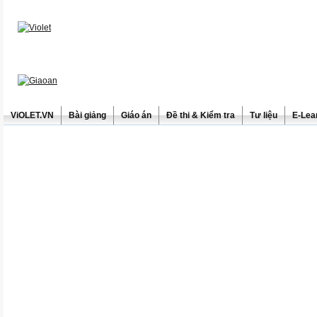
ViOLET.VN
Bài giảng
Giáo án
Đề thi & Kiểm tra
Tư liệu
E-Lea