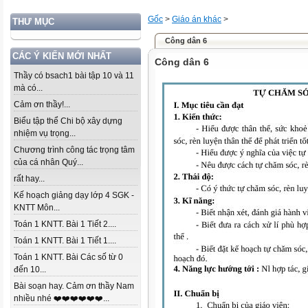
Gốc
>
Giáo án khác
>
THƯ MỤC
Công dân 6
CÁC Ý KIẾN MỚI NHẤT
Công dân 6
Thầy có bsach1 bài tập 10 và 11
mà có...
Cảm ơn thầy!...
Biểu tập thể Chi bộ xây dựng
nhiệm vụ trọng...
Chương trình công tác trọng tâm
của cá nhân Quý...
rất hay...
Kế hoạch giảng dạy lớp 4 SGK -
KNTT Môn...
Toán 1 KNTT. Bài 1 Tiết 2....
Toán 1 KNTT. Bài 1 Tiết 1....
Toán 1 KNTT. Bài Các số từ 0
đến 10...
Bài soạn hay. Cảm ơn thầy Nam
nhiều nhé ❤️❤️❤️❤️❤️❤️...