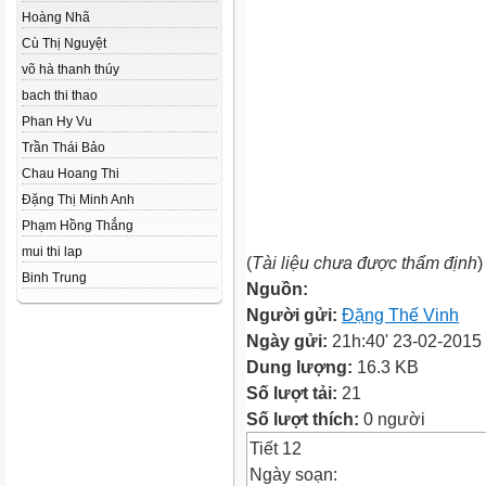
Hoàng Nhã
Cù Thị Nguyệt
võ hà thanh thúy
bach thi thao
Phan Hy Vu
Trần Thái Bảo
Chau Hoang Thi
Đặng Thị Minh Anh
Phạm Hồng Thắng
mui thi lap
(
Tài liệu chưa được thẩm định
)
Binh Trung
Nguồn:
Người gửi:
Đặng Thế Vinh
Ngày gửi:
21h:40' 23-02-2015
Dung lượng:
16.3 KB
Số lượt tải:
21
Số lượt thích:
0 người
Tiết 12
Ngày soạn: