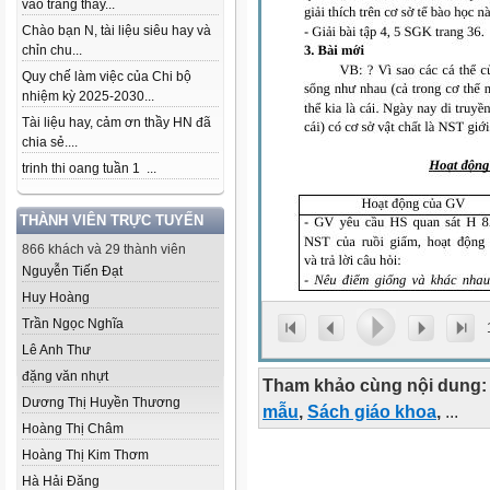
vào trang thầy...
Chào bạn N, tài liệu siêu hay và
chỉn chu...
Quy chế làm việc của Chi bộ
nhiệm kỳ 2025-2030...
Tài liệu hay, cảm ơn thầy HN đã
chia sẻ....
trinh thi oang tuần 1 ...
THÀNH VIÊN TRỰC TUYẾN
866 khách và 29 thành viên
Nguyễn Tiến Đạt
Huy Hoàng
Trần Ngọc Nghĩa
Lê Anh Thư
đặng văn nhựt
Tham khảo cùng nội dung:
Dương Thị Huyền Thương
mẫu
,
Sách giáo khoa
,
...
Hoàng Thị Châm
Hoàng Thị Kim Thơm
Hà Hải Đăng