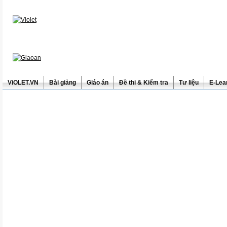
ViOLET.VN
Bài giảng
Giáo án
Đề thi & Kiểm tra
Tư liệu
E-Lea