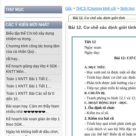
Gốc
>
THCS (Chương trình cũ)
>
Sinh học
THƯ MỤC
Bài 12. Cơ chế xác định giới tính
CÁC Ý KIẾN MỚI NHẤT
Bài 12. Cơ chế xác định giới tín
Biểu tập thể Chi bộ xây dựng
nhiệm vụ trọng...
Chương trình công tác trọng tâm
của cá nhân Quý...
rất hay...
Kế hoạch giảng dạy lớp 4 SGK -
KNTT Môn...
Toán 1 KNTT. Bài 1 Tiết 2....
Toán 1 KNTT. Bài 1 Tiết 1....
Toán 1 KNTT. Bài Các số từ 0
đến 10...
Bài soạn hay. Cảm ơn thầy Nam
nhiều nhé ❤️❤️❤️❤️❤️❤️...
Kế hoạch bài soạn giáo án lớp 1
theo SGK...
Ngày hè không biết đi đâu chơi,