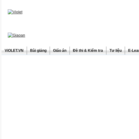
ViOLET.VN
Bài giảng
Giáo án
Đề thi & Kiểm tra
Tư liệu
E-Lea