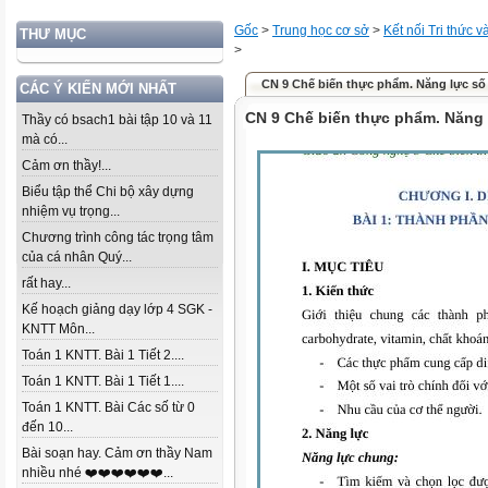
Gốc
>
Trung học cơ sở
>
Kết nối Tri thức 
THƯ MỤC
>
CN 9 Chế biến thực phẩm. Năng lực số
CÁC Ý KIẾN MỚI NHẤT
CN 9 Chế biến thực phẩm. Năng 
Thầy có bsach1 bài tập 10 và 11
mà có...
Cảm ơn thầy!...
Biểu tập thể Chi bộ xây dựng
nhiệm vụ trọng...
Chương trình công tác trọng tâm
của cá nhân Quý...
rất hay...
Kế hoạch giảng dạy lớp 4 SGK -
KNTT Môn...
Toán 1 KNTT. Bài 1 Tiết 2....
Toán 1 KNTT. Bài 1 Tiết 1....
Toán 1 KNTT. Bài Các số từ 0
đến 10...
Bài soạn hay. Cảm ơn thầy Nam
nhiều nhé ❤️❤️❤️❤️❤️❤️...