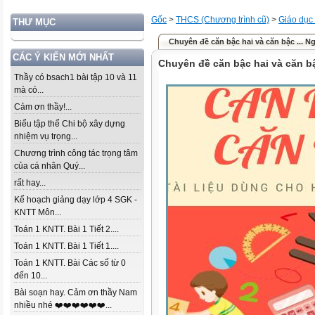
Gốc
>
THCS (Chương trình cũ)
>
Giáo dục
THƯ MỤC
Chuyên đề căn bậc hai và căn bậc ...
CÁC Ý KIẾN MỚI NHẤT
Chuyên đề căn bậc hai và căn 
Thầy có bsach1 bài tập 10 và 11
mà có...
Cảm ơn thầy!...
Biểu tập thể Chi bộ xây dựng
nhiệm vụ trọng...
Chương trình công tác trọng tâm
của cá nhân Quý...
rất hay...
Kế hoạch giảng dạy lớp 4 SGK -
KNTT Môn...
Toán 1 KNTT. Bài 1 Tiết 2....
Toán 1 KNTT. Bài 1 Tiết 1....
Toán 1 KNTT. Bài Các số từ 0
đến 10...
Bài soạn hay. Cảm ơn thầy Nam
nhiều nhé ❤️❤️❤️❤️❤️❤️...