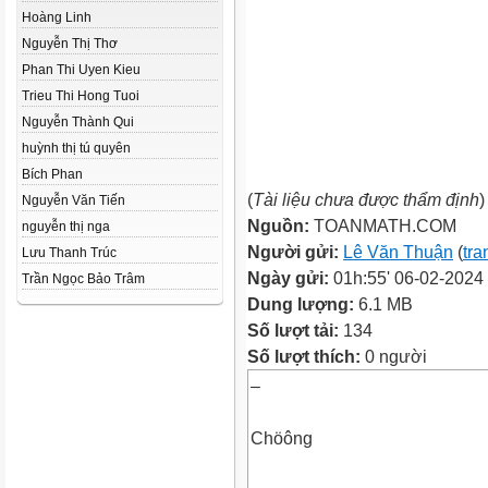
Hoàng Linh
Nguyễn Thị Thơ
Phan Thi Uyen Kieu
Trieu Thi Hong Tuoi
Nguyễn Thành Qui
huỳnh thị tú quyên
Bích Phan
(
Tài liệu chưa được thẩm định
)
Nguyễn Văn Tiến
Nguồn:
TOANMATH.COM
nguyễn thị nga
Người gửi:
Lê Văn Thuận
(
tra
Lưu Thanh Trúc
Ngày gửi:
01h:55' 06-02-2024
Trần Ngọc Bảo Trâm
Dung lượng:
6.1 MB
Số lượt tải:
134
Số lượt thích:
0 người
–
Chöông