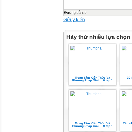
4. Level 4: Biết giải được đề t
Hằng đẳng thức
Đường dẫn
:
p
Gửi ý kiến
Khái niệm căn thức
Hãy thử nhiều lựa chọn

 a  x
 x2  a
1. Căn bậc 2 số học: 
Trọng Tâm Kiến Thức Và
30 
2
Phương Pháp Giải ... 6 tap 1
2
2
1. (a  b)  a  2ab  b
x  0

Trọng Tâm Kiến Thức Và
Các c
Phương Pháp Giải ... 9 tap 1