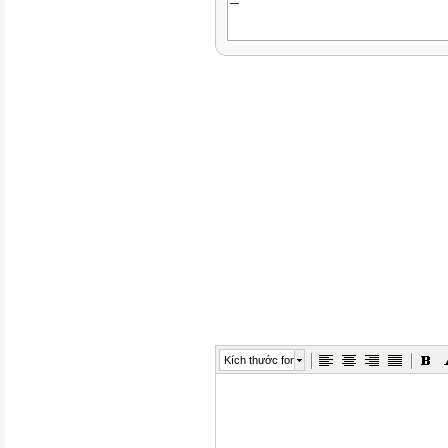
–
1
–
CHUYÊN ĐỀ

Các tiêu chí về kiến thức & kỹ
Đ
CĐ
Đề xuất
Kích thước font
1. Level 1: Biết khái niệm căn 
2. Level 2: Biết sử dụng công 
3. Level 3: Biết vận dụng công 