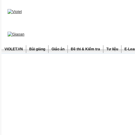
ViOLET.VN
Bài giảng
Giáo án
Đề thi & Kiểm tra
Tư liệu
E-Lea