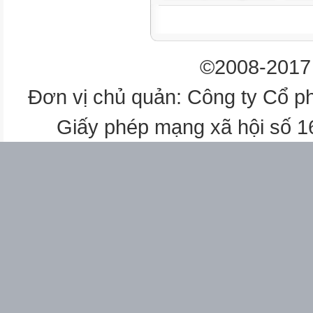
2
2
2
©2008-2017 
2. (a  b)  a  2ab  b
Đơn vị chủ quản: Công ty Cổ p
3
3
Giấy phép mạng xã hội số 
2
2
3
3. (a  b)  a  3a b  3ab  b
2. Căn bậc hai:
3
3
2
2