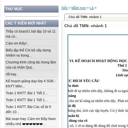
Gốc
>
Mầm non
>
Lá
>
THƯ MỤC
Chủ đề TMN- nhánh 1
CÁC Ý KIẾN MỚI NHẤT
Chủ đề TMN- nhánh 1
Thầy có bsach1 bài tập 10 và 11
mà có...
Cảm ơn thầy!...
Biểu tập thể Chi bộ xây dựng
nhiệm vụ trọng...
Chương trình công tác trọng tâm
của cá nhân Quý...
rất hay...
Kế hoạch giảng dạy lớp 4 SGK -
KNTT Môn...
Toán 1 KNTT. Bài 1 Tiết 2....
Toán 1 KNTT. Bài 1 Tiết 1....
Toán 1 KNTT. Bài Các số từ 0
đến 10...
Bài soạn hay. Cảm ơn thầy Nam
nhiều nhé ❤️❤️❤️❤️❤️❤️...