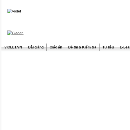
ViOLET.VN
Bài giảng
Giáo án
Đề thi & Kiểm tra
Tư liệu
E-Lea