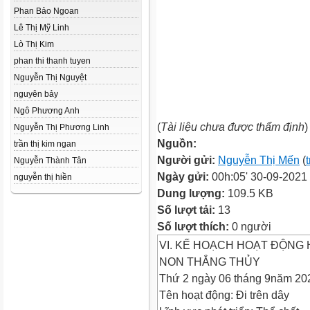
Phan Bảo Ngoan
Lê Thị Mỹ Linh
Lò Thị Kim
phan thi thanh tuyen
Nguyễn Thị Nguyệt
nguyên bảy
Ngô Phương Anh
(
Tài liệu chưa được thẩm định
)
Nguyễn Thị Phương Linh
Nguồn:
trần thị kim ngan
Người gửi:
Nguyễn Thị Mến
(
Nguyễn Thành Tân
Ngày gửi:
00h:05' 30-09-2021
nguyễn thị hiền
Dung lượng:
109.5 KB
Số lượt tải:
13
Số lượt thích:
0 người
VI. KẾ HOẠCH HOẠT ĐỘNG 
NON THẮNG THỦY
Thứ 2 ngày 06 tháng 9năm 20
Tên hoạt động: Đi trên dây