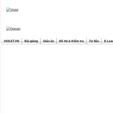
ViOLET.VN
Bài giảng
Giáo án
Đề thi & Kiểm tra
Tư liệu
E-Lea