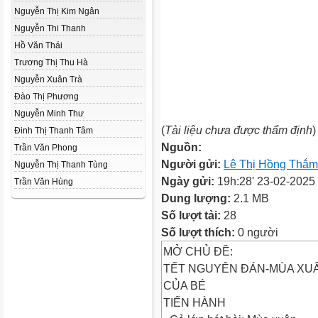
Nguyễn Thị Kim Ngân
Nguyễn Thi Thanh
Hồ Văn Thái
Trương Thị Thu Hà
Nguyễn Xuân Trà
Đào Thị Phương
Nguyễn Minh Thư
(
Tài liệu chưa được thẩm định
)
Đinh Thị Thanh Tâm
Nguồn:
Trần Văn Phong
Người gửi:
Lê Thị Hồng Thắm
Nguyễn Thị Thanh Tùng
Ngày gửi:
19h:28' 23-02-2025
Trần Văn Hùng
Dung lượng:
2.1 MB
Số lượt tải:
28
Số lượt thích:
0 người
MỞ CHỦ ĐỀ:
TẾT NGUYÊN ĐÁN-MÙA XU
CỦA BÉ
TIẾN HÀNH