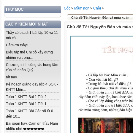
Gốc
>
Mầm non
>
Chồi
>
THƯ MỤC
Chủ đề Tết Nguyên Đán và mùa xuân
CÁC Ý KIẾN MỚI NHẤT
Chủ đề Tết Nguyên Đán và mùa
Thầy có bsach1 bài tập 10 và 11
mà có...
Cảm ơn thầy!...
Biểu tập thể Chi bộ xây dựng
nhiệm vụ trọng...
Chương trình công tác trọng tâm
của cá nhân Quý...
rất hay...
Kế hoạch giảng dạy lớp 4 SGK -
KNTT Môn...
Toán 1 KNTT. Bài 1 Tiết 2....
Toán 1 KNTT. Bài 1 Tiết 1....
Toán 1 KNTT. Bài Các số từ 0
đến 10...
Bài soạn hay. Cảm ơn thầy Nam
nhiều nhé ❤️❤️❤️❤️❤️❤️...