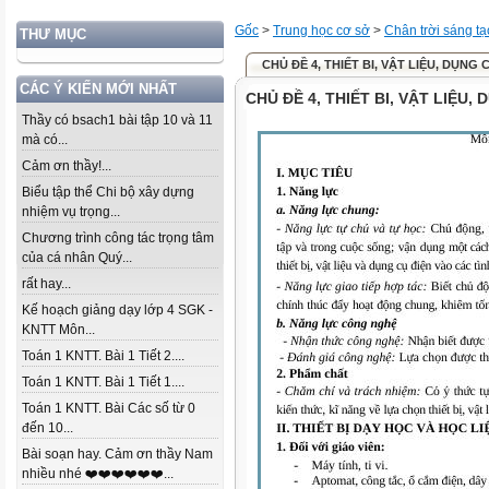
Gốc
>
Trung học cơ sở
>
Chân trời sáng tạ
THƯ MỤC
CHỦ ĐỀ 4, THIẾT BI, VẬT LIỆU, DỤNG C
CÁC Ý KIẾN MỚI NHẤT
CHỦ ĐỀ 4, THIẾT BI, VẬT LIỆU, 
Thầy có bsach1 bài tập 10 và 11
mà có...
Cảm ơn thầy!...
Biểu tập thể Chi bộ xây dựng
nhiệm vụ trọng...
Chương trình công tác trọng tâm
của cá nhân Quý...
rất hay...
Kế hoạch giảng dạy lớp 4 SGK -
KNTT Môn...
Toán 1 KNTT. Bài 1 Tiết 2....
Toán 1 KNTT. Bài 1 Tiết 1....
Toán 1 KNTT. Bài Các số từ 0
đến 10...
Bài soạn hay. Cảm ơn thầy Nam
nhiều nhé ❤️❤️❤️❤️❤️❤️...