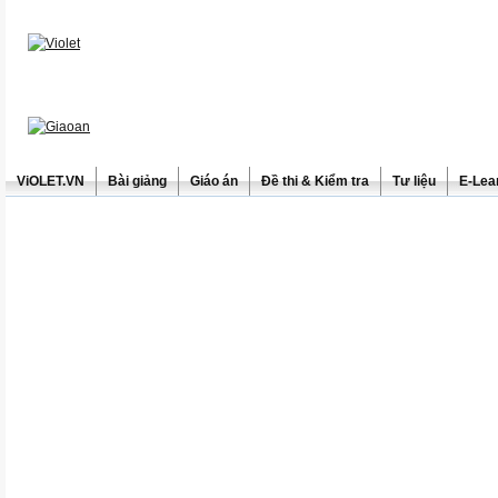
ViOLET.VN
Bài giảng
Giáo án
Đề thi & Kiểm tra
Tư liệu
E-Lea