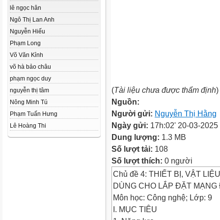
lê ngọc hân
Ngô Thị Lan Anh
Nguyễn Hiếu
Phạm Long
Võ Văn Kỉnh
võ hà bảo châu
phạm ngọc duy
(
Tài liệu chưa được thẩm định
)
nguyễn thị tâm
Nguồn:
Nông Minh Tú
Người gửi:
Nguyễn Thị Hằng
Phạm Tuấn Hưng
Ngày gửi:
17h:02' 20-03-2025
Lê Hoàng Thi
Dung lượng:
1.3 MB
Số lượt tải:
108
Số lượt thích:
0 người
Chủ đề 4: THIẾT BỊ, VẬT LI
DÙNG CHO LẮP ĐẶT MẠNG 
Môn học: Công nghệ; Lớp: 9
I. MỤC TIÊU