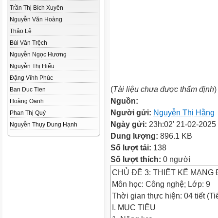
Trần Thị Bích Xuyên
Nguyễn Văn Hoàng
Thảo Lê
Bùi Văn Trệch
Nguyễn Ngọc Hương
Nguyễn Thị Hiếu
Đặng Vĩnh Phúc
(
Tài liệu chưa được thẩm định
)
Ban Duc Tien
Nguồn:
Hoàng Oanh
Người gửi:
Nguyễn Thị Hằng
Phan Thị Quý
Ngày gửi:
23h:02' 21-02-2025
Nguyễn Thụy Dung Hạnh
Dung lượng:
896.1 KB
Số lượt tải:
138
Số lượt thích:
0 người
CHỦ ĐỀ 3: THIẾT KẾ MẠNG
Môn học: Công nghệ; Lớp: 9
Thời gian thực hiện: 04 tiết (Ti
I. MỤC TIÊU