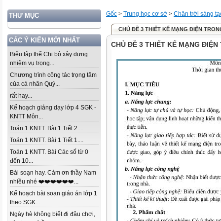
Gốc
>
Trung học cơ sở
>
Chân trời sáng tạ
THƯ MỤC
CHỦ ĐỀ 3 THIẾT KẾ MẠNG ĐIỆN TRO
CÁC Ý KIẾN MỚI NHẤT
CHỦ ĐỀ 3 THIẾT KẾ MẠNG ĐIỆ
Biểu tập thể Chi bộ xây dựng
nhiệm vụ trọng...
Chương trình công tác trọng tâm
của cá nhân Quý...
rất hay...
Kế hoạch giảng dạy lớp 4 SGK -
KNTT Môn...
Toán 1 KNTT. Bài 1 Tiết 2....
Toán 1 KNTT. Bài 1 Tiết 1....
Toán 1 KNTT. Bài Các số từ 0
đến 10...
Bài soạn hay. Cảm ơn thầy Nam
nhiều nhé ❤️❤️❤️❤️❤️❤️...
Kế hoạch bài soạn giáo án lớp 1
theo SGK...
Ngày hè không biết đi đâu chơi,