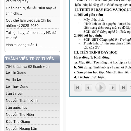
vào trang thầy...
Chào bạn N, tài liệu siêu hay và
chỉn chu...
Quy chế làm việc của Chi bộ
nhiệm kỳ 2025-2030...
Tài liệu hay, cảm ơn thầy HN đã
chia sẻ....
trinh thi oang tuần 1 ...
THÀNH VIÊN TRỰC TUYẾN
764 khách và 62 thành viên
Lê Thị Giang
Vũ Thị Lê
Lê Thùy Dung
trần thị yến
Nguyễn Thành Xinh
trần quốc huy
Nguyễn Thu Hiền
Đào Thu Giang
Nguyễn Hoàng Lân