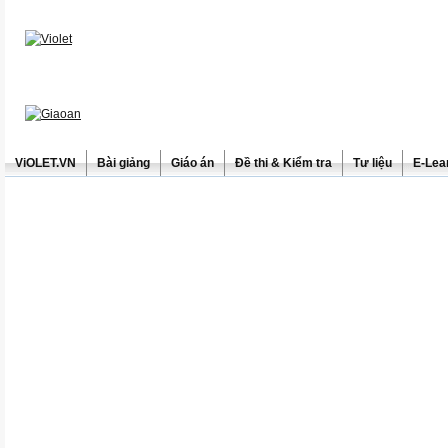
ViOLET.VN
Bài giảng
Giáo án
Đề thi & Kiểm tra
Tư liệu
E-Lea