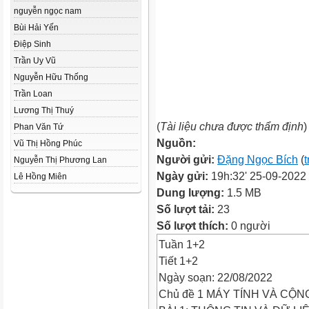
nguyễn ngọc nam
Bùi Hải Yến
Điệp Sinh
Trần Uy Vũ
Nguyễn Hữu Thống
Trần Loan
Lương Thị Thuý
(
Tài liệu chưa được thẩm định
)
Phan Văn Tứ
Nguồn:
Vũ Thị Hồng Phúc
Người gửi:
Đặng Ngọc Bích
(
t
Nguyễn Thị Phương Lan
Ngày gửi:
19h:32' 25-09-2022
Lê Hồng Miên
Dung lượng:
1.5 MB
Số lượt tải:
23
Số lượt thích:
0 người
Tuần 1+2
Tiết 1+2
Ngày soạn: 22/08/2022
Chủ đề 1 MÁY TÍNH VÀ CỘ