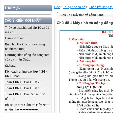
Gốc
>
Trung học cơ sở
>
Chân trời sáng tạ
THƯ MỤC
Chủ đề 1 Máy tính và cộng đồng
CÁC Ý KIẾN MỚI NHẤT
Chủ đề 1 Máy tính và cộng đồng
Thầy có bsach1 bài tập 10 và 11
mà có...
Cảm ơn thầy!...
Biểu tập thể Chi bộ xây dựng
nhiệm vụ trọng...
Chương trình công tác trọng tâm
của cá nhân Quý...
rất hay...
Kế hoạch giảng dạy lớp 4 SGK -
KNTT Môn...
Toán 1 KNTT. Bài 1 Tiết 2....
Toán 1 KNTT. Bài 1 Tiết 1....
Toán 1 KNTT. Bài Các số từ 0
đến 10...
Bài soạn hay. Cảm ơn thầy Nam
nhiều nhé ❤️❤️❤️❤️❤️❤️...