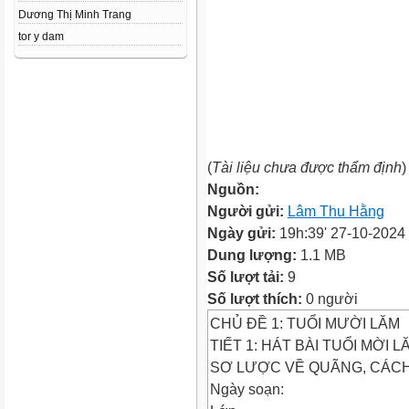
Dương Thị Minh Trang
tor y dam
(
Tài liệu chưa được thẩm định
)
Nguồn:
Người gửi:
Lâm Thu Hằng
Ngày gửi:
19h:39' 27-10-2024
Dung lượng:
1.1 MB
Số lượt tải:
9
Số lượt thích:
0 người
CHỦ ĐỀ 1: TUỔI MƯỜI LĂM
TIẾT 1: HÁT BÀI TUỔI MỜI L
SƠ LƯỢC VỀ QUÃNG, CÁCH
Ngày soạn: