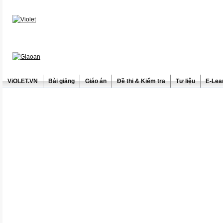
ViOLET.VN
Bài giảng
Giáo án
Đề thi & Kiểm tra
Tư liệu
E-Lea