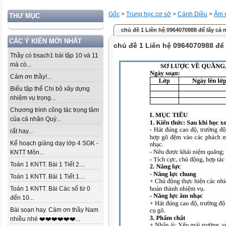
Gốc
>
Trung học cơ sở
>
Cánh Diều
>
Âm 
THƯ MỤC
chủ đề 1 Liên hệ 0964070988 để lấy cả
CÁC Ý KIẾN MỚI NHẤT
chủ đề 1 Liên hệ 0964070988 để
Thầy có bsach1 bài tập 10 và 11
mà có...
Cảm ơn thầy!...
Biểu tập thể Chi bộ xây dựng
nhiệm vụ trọng...
Chương trình công tác trọng tâm
của cá nhân Quý...
rất hay...
Kế hoạch giảng dạy lớp 4 SGK -
KNTT Môn...
Toán 1 KNTT. Bài 1 Tiết 2....
Toán 1 KNTT. Bài 1 Tiết 1....
Toán 1 KNTT. Bài Các số từ 0
đến 10...
Bài soạn hay. Cảm ơn thầy Nam
nhiều nhé ❤️❤️❤️❤️❤️❤️...