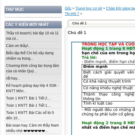
Gốc
>
Trung học cơ sở
>
Chân trời sáng tạ
THƯ MỤC
TN-HN 7
>
Chủ đề 1
CÁC Ý KIẾN MỚI NHẤT
Chủ đề 1
Thầy có bsach1 bài tập 10 và 11
mà có...
Cảm ơn thầy!...
Biểu tập thể Chi bộ xây dựng
nhiệm vụ trọng...
Chương trình công tác trọng tâm
của cá nhân Quý...
rất hay...
Kế hoạch giảng dạy lớp 4 SGK -
KNTT Môn...
Toán 1 KNTT. Bài 1 Tiết 2....
Toán 1 KNTT. Bài 1 Tiết 1....
Toán 1 KNTT. Bài Các số từ 0
đến 10...
Bài soạn hay. Cảm ơn thầy Nam
nhiều nhé ❤️❤️❤️❤️❤️❤️...