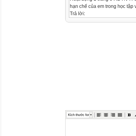
hạn chế của em trong học tập 
Trả lời:
- Điểm mạnh, điểm hạn chế của
Điểm mạnh
Điểm hạn chế
Biết cách giải quyết vấn Dễ nổi
đề
Có khả năng thuyết trình Giao 
Có năng khiếu nghệ thuật Ngạ
Thành thạo công
thông tin
Tính kỉ luật cao
nghệ Hay lo lắng thái quá
Không tự tin trước đám đông
Kích thước font
- Mỗi người đều có những điểm
chúng ta phải luôn cố gắng để