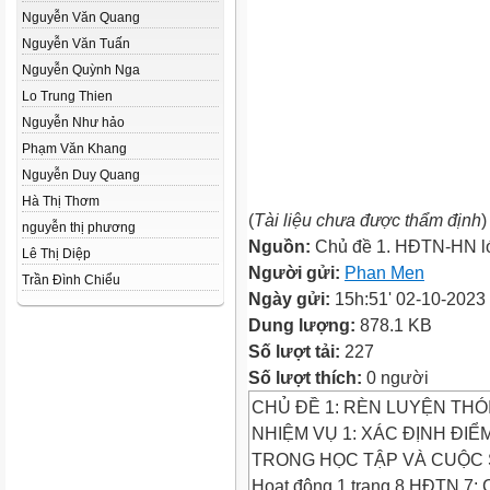
Nguyễn Văn Quang
Nguyễn Văn Tuấn
Nguyễn Quỳnh Nga
Lo Trung Thien
Nguyễn Như hảo
Phạm Văn Khang
Nguyễn Duy Quang
Hà Thị Thơm
(
Tài liệu chưa được thẩm định
)
nguyễn thị phương
Nguồn:
Chủ đề 1. HĐTN-HN l
Lê Thị Diệp
Người gửi:
Phan Men
Trần Đình Chiểu
Ngày gửi:
15h:51' 02-10-2023
Dung lượng:
878.1 KB
Số lượt tải:
227
Số lượt thích:
0 người
CHỦ ĐỀ 1: RÈN LUYỆN THÓ
NHIỆM VỤ 1: XÁC ĐỊNH ĐI
TRONG HỌC TẬP VÀ CUỘC
Hoạt động 1 trang 8 HĐTN 7: 