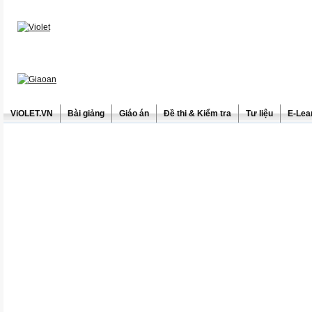
ViOLET.VN
Bài giảng
Giáo án
Đề thi & Kiểm tra
Tư liệu
E-Lea