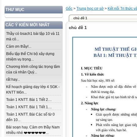
Gốc
>
Trung học cơ sở
>
Kết nối Tri thức 
THƯ MỤC
chủ đề 1
CÁC Ý KIẾN MỚI NHẤT
chủ đề 1
Thầy có bsach1 bài tập 10 và 11
mà có...
Cảm ơn thầy!...
Biểu tập thể Chi bộ xây dựng
nhiệm vụ trọng...
Chương trình công tác trọng tâm
của cá nhân Quý...
rất hay...
Kế hoạch giảng dạy lớp 4 SGK -
KNTT Môn...
Toán 1 KNTT. Bài 1 Tiết 2....
Toán 1 KNTT. Bài 1 Tiết 1....
Toán 1 KNTT. Bài Các số từ 0
đến 10...
Bài soạn hay. Cảm ơn thầy Nam
nhiều nhé ❤️❤️❤️❤️❤️❤️...