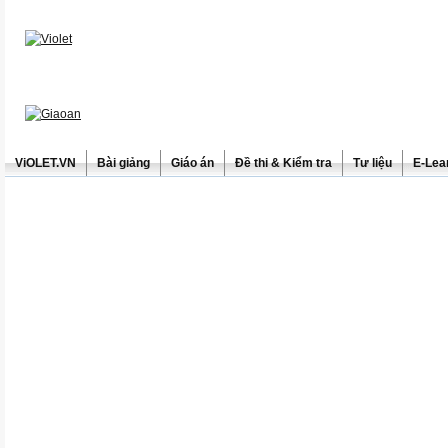
ViOLET.VN
Bài giảng
Giáo án
Đề thi & Kiểm tra
Tư liệu
E-Lea