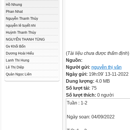
Hồ Nhung
Phan Nhat
Nguyễn Thanh Thủy
nguyễn lê tuyết nhi
Huỳnh Thanh Thúy
NGUYỄN THANH TÙNG
Gv Khối Bốn
(
Tài liệu chưa được thẩm định
)
Dương Hoài Hiếu
Nguồn:
Lanh Thi Hung
Người gửi:
nguyễn thị vân
Lê Thị Diệp
Ngày gửi:
19h:09' 13-11-2022
Quản Ngọc Liên
Dung lượng:
4.0 MB
Số lượt tải:
75
Số lượt thích:
0 người
Tuần : 1-2
Ngày soạn: 04/09/2022