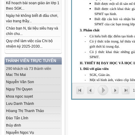
Kế hoạch bài soạn giáo án lớp 1
theo SGK...
Ngày hè không biết đi đâu chơi,
vào trang thầy...
Chào bạn N, tài liệu siêu hay và
chỉn chu...
Quy chế làm việc của Chi bộ
nhiệm kỳ 2025-2030...
THÀNH VIÊN TRỰC TUYẾN
290 khách và 73 thành viên
Mac Thi Mai
Nguyễn Văn Son
Nguy Thi Quyen
1
khoa ngoc suyet
Lưu Danh Thành
Hòang Thị Thanh Thảo
Đào Tấn Lĩnh
thúy đinh
Nguyễn Ngọc Vụ